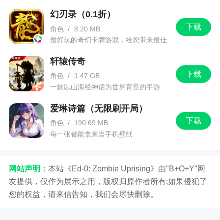
幻刃录（0.1折）
下载
角色
/
8.20 MB
最好玩的奇幻卡牌游戏，给您带来最佳
的游戏体验！
轩辕传奇
下载
角色
/
1.47 GB
一款以山海经神话为世界背景的手游
爱琳诗篇（无限刷开局）
下载
角色
/
190.69 MB
每一张都能拿来当手机壁纸
网站声明：
本站《Ed-0: Zombie Uprising》由"B+O+Y"网
友提供，仅作为展示之用，版权归原作者所有;如果侵犯了
您的权益，请来信告知，我们会尽快删除。