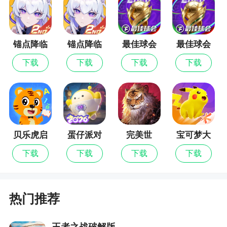
容适配不同场景，带来极具策略性的战斗体验
2、远征传说是以魔兽英雄人物形象打造的策略
性卡牌游戏，让你的英雄们组成不同的阵容，挑战
锚点降临
锚点降临
最佳球会
最佳球会
强大的敌人，每个英雄都有独特的技能，还有相关
九游版
最新版
下载
下载
下载
下载
的系统可以玩耍体验，加入其中吧，满足你们战斗
乐趣，一起来冒险
更新日志
贝乐虎启
蛋仔派对
完美世
宝可梦大
多语言版本
蒙
界：诸神
集结
下载
下载
下载
下载
之战
热门推荐
王者之战破解版