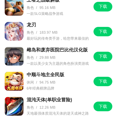
下载
角色
/
95.16 MB
一款SLG策略战争游戏
龙刃
下载
角色
/
183.97 MB
最好玩的传奇类手游，给您带来最佳的
游戏体验！
雌岛和废弃医院巴比伦汉化版
下载
角色
/
29.88 MB
一款以美少女为主题的角色扮演类游戏
中顺斗地主全民版
下载
休闲
/
94.75 MB
6年经典棋牌品牌
混沌天体(单职业冒险)
下载
角色
/
12.26 MB
天地最强体质混沌天体的逆天成神之路