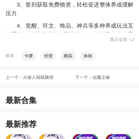
3、签到获取免费物资，轻松促进整体养成缓解
压力
4、觉醒、符文、饰品、神兵等多种养成玩法互
相配合，让英雄成长有更多方向，也能玩出各种不
显示全部
同的组合
5、多样的地牢挑战模式：具有各种游戏元素，
标签：
卡牌
经营
模拟
休闲
如关卡清理、爬塔和BOSS战斗，内容丰富，从不无
聊
上一个：
火柴人画线脑洞
下一个：
仙魔尘缘
小编评价
最新合集
1、人物设计源自经典魔兽争霸，玩家可在游戏
中收集众多英雄任务卡片，根据不同英雄的独特技
最新推荐
能属性，自由进行排兵布阵，搭配形象开启一场奇
幻的冒险之旅，更有丰富兑换码助力，多样强力阵