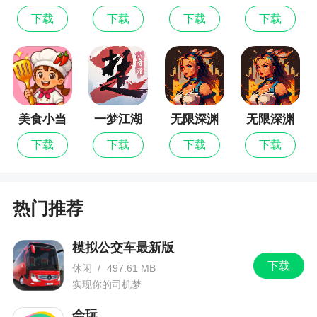
新版
3.新增印度海域
下载
下载
下载
下载
美食小当
一梦江湖
无限深渊
无限深渊
家
最新版
下载
下载
下载
下载
热门推荐
模拟公交车最新版
下载
休闲
/
497.61 MB
实现你的司机梦
会玩