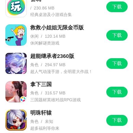
下载
/
230.86 MB
经典桌游及小游戏合集
救救小姐姐无限金币版
下载
休闲
/
120.14 MB
休闲解谜类游戏
超能继承者2360版
下载
角色
/
294.97 MB
超人气动漫手游，全明星大作战！
拿下三国
下载
角色
/
316.57 MB
三国题材英雄对战RPG游戏
明珠轩辕
下载
角色
/
未知
超多福利等你来