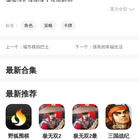
洲海洋扩张的迷人历史时期
显示全部
小编评价
标签：
角色
策略
卡牌
1、玩家需要组队前往挑战这些强大的BOSS，
通过挑战获得非常丰厚的奖励
上一个：
城市模拟巴士
下一个：
强哥的幸福生活
2、玩家还可以使用游戏内的语音聊天功能和其
他玩家进行实时沟通
最新合集
3、玩家可以获得非常丰厚的经验和奖励，这些
奖励对于玩家的成长具有很大的帮助
最新推荐
更新日志
1.优化了部分玩法功能
2.新增限时撞撞船玩法
野狐围棋
极无双2
极无双2最
三国战纪