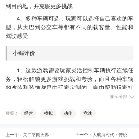
到目的地，并克服更多挑战
4、多种车辆可选：玩家可以选择自己喜欢的车
型，从大巴到公交车等都有不同的载客量、性能和
驾驶感受
小编评价
1、这款游戏需要玩家灵活控制车辆执行连续任
务，轻松解锁更多游戏挑战和考验，而且各种车辆
的改装和装饰都是由玩家定制的，自由帮助玩家打
造个性化的巴士，自由完成各种任务来获得奖励
显示全部
2、城市模拟巴士是模拟驾驶城市巴士的运输手
标签：
经营
模拟
动作
竞速
游，在游戏中玩家将化身巴士司机，带领乘客们抵
达目的地，游戏玩法简单，你需要控制巴士在城市
中穿梭，将每一位乘客运送到目的地，游戏真实模
上一个：
关二爷闯天界
下一个：
大航海时代：传说