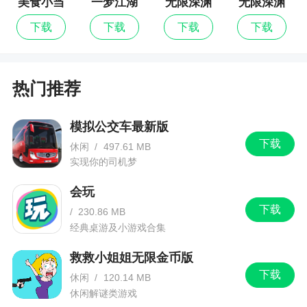
美食小当
一梦江湖
无限深渊
无限深渊
家
最新版
下载
下载
下载
下载
热门推荐
模拟公交车最新版
下载
休闲
/
497.61 MB
实现你的司机梦
会玩
下载
/
230.86 MB
经典桌游及小游戏合集
救救小姐姐无限金币版
下载
休闲
/
120.14 MB
休闲解谜类游戏