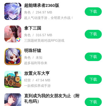
超能继承者2360版
下载
角色
/
294.97 MB
超人气动漫手游，全明星大作战！
拿下三国
下载
角色
/
316.57 MB
三国题材英雄对战RPG游戏
明珠轩辕
下载
角色
/
未知
超多福利等你来
放置火车大亨
下载
经营
/
47.54 MB
一款模拟养成手游
直到成为我的女朋友为止（附
礼包码）
下载