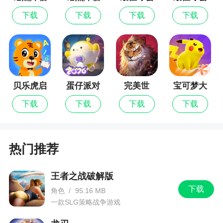
九游版
最新版
下载
下载
下载
下载
小编评价
1、最近玩了很多那种二次元回合制战斗卡牌，
格斗等等，玩的太多了也就累了。有时候文字剧情
附带那种轻音乐恋爱多结局游戏放松一下，也很不
错的，个人反正比较中意这种游戏，看着立绘也不
贝乐虎启
蛋仔派对
完美世
宝可梦大
蒙
界：诸神
集结
错
下载
下载
下载
下载
之战
2、为玩家带来了一次全新的恋爱体验。无论是
喜欢二次元文化的玩家，还是喜欢恋爱模拟游戏的
热门推荐
玩家，都能在纸片人女友中找到属于自己的乐趣和
心动。快来加入游戏，与你的纸片人女友展开一段
美好的恋爱故事吧
王者之战破解版
下载
角色
/
95.16 MB
3、立绘确实不错，多个角色的人物设定，看起
一款SLG策略战争游戏
来就不错，还有未知的剧情，开始期待了