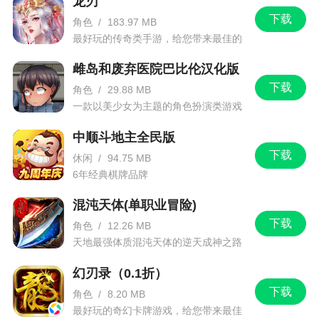
龙刃
下载
角色
/
183.97 MB
最好玩的传奇类手游，给您带来最佳的
游戏体验！
雌岛和废弃医院巴比伦汉化版
下载
角色
/
29.88 MB
一款以美少女为主题的角色扮演类游戏
中顺斗地主全民版
下载
休闲
/
94.75 MB
6年经典棋牌品牌
混沌天体(单职业冒险)
下载
角色
/
12.26 MB
天地最强体质混沌天体的逆天成神之路
幻刃录（0.1折）
下载
角色
/
8.20 MB
最好玩的奇幻卡牌游戏，给您带来最佳