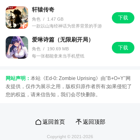
的游戏体验！
轩辕传奇
下载
角色
/
1.47 GB
一款以山海经神话为世界背景的手游
爱琳诗篇（无限刷开局）
下载
角色
/
190.69 MB
每一张都能拿来当手机壁纸
网站声明：
本站《Ed-0: Zombie Uprising》由"B+O+Y"网
友提供，仅作为展示之用，版权归原作者所有;如果侵犯了
您的权益，请来信告知，我们会尽快删除。
返回首页
返回顶部
Copyright © 2021-2026