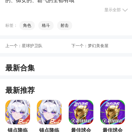
的、御女的、霸气的全都有哦
显示全部
2、精致的画风——游戏采用了精致的日式二次
元画风，每个角色都由知名艺术家精心设计，带给
标签：
角色
格斗
射击
玩家视觉享受
3、画面很是梦幻，包含了甜蜜的情节，诸多的
上一个：
星球护卫队
下一个：
梦幻美食屋
元素逐渐的添加其中
4、每日任务和活动——定期更新的活动和每日
最新合集
任务不仅可以让玩家获得更多奖励，还可以促进玩
家与角色之间的关系
5、其实在享受的时候，大家可以拥有的精彩瞬
最新推荐
间会很多
6、社交元素——玩家可以在游戏中与其他玩家
交流，甚至一起参与某些活动，增加游戏的社交性
质
锚点降临
锚点降临
最佳球会
最佳球会