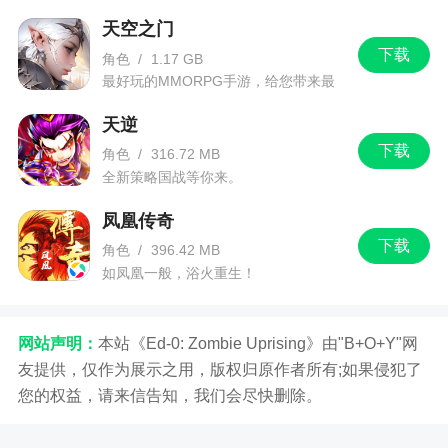
天空之门
下载
角色
/
1.17 GB
最好玩的MMORPG手游，给您带来最
佳的游戏体验！
天逆
下载
角色
/
316.72 MB
全新策略国战等你来。
凤凰传奇
下载
角色
/
396.42 MB
如凤凰一般，浴火重生！
网站声明：
本站《Ed-0: Zombie Uprising》由"B+O+Y"网
友提供，仅作为展示之用，版权归原作者所有;如果侵犯了
您的权益，请来信告知，我们会尽快删除。