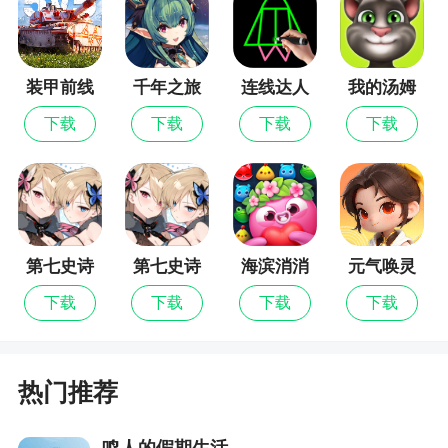
力大，赢取奖励
装甲前线
千年之旅
连线达人
我的汤姆
猫
下载
下载
下载
下载
第七史诗
第七史诗
海滨消消
元气唤灵
最新版
乐
师
下载
下载
下载
下载
热门推荐
鸣人的假期生活