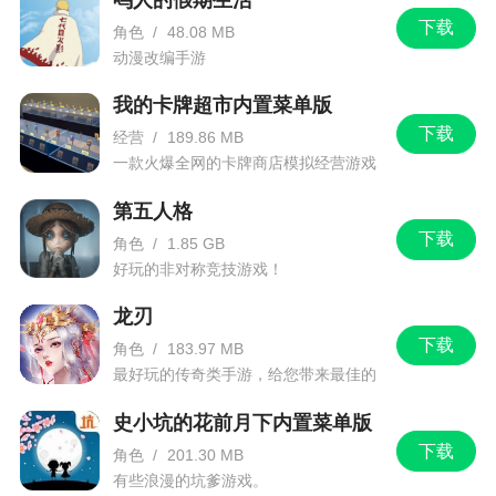
下载
角色
/
48.08 MB
动漫改编手游
我的卡牌超市内置菜单版
下载
经营
/
189.86 MB
一款火爆全网的卡牌商店模拟经营游戏
第五人格
下载
角色
/
1.85 GB
好玩的非对称竞技游戏！
龙刃
下载
角色
/
183.97 MB
最好玩的传奇类手游，给您带来最佳的
游戏体验！
史小坑的花前月下内置菜单版
下载
角色
/
201.30 MB
有些浪漫的坑爹游戏。