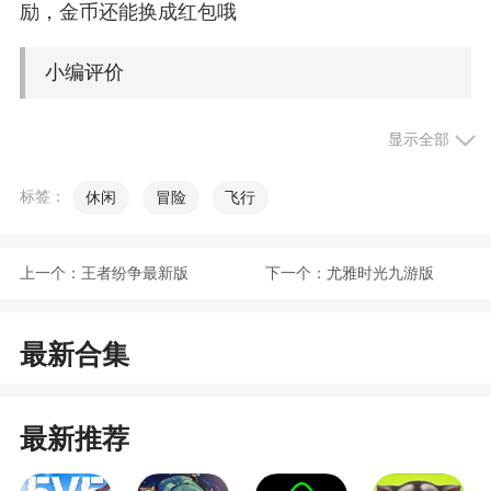
励，金币还能换成红包哦
小编评价
1、闯关我最强游戏里有跟成语有关的关卡，题
显示全部
目多多，都跟成语有关，玩家可以在闯关我最强答
题过关，红包就会弹出来
标签：
休闲
冒险
飞行
2、游戏中边边巩固自己的知识，在答题同时还
能领取红包奖励，闯关越多拿到的红包奖励就越
上一个：
王者纷争最新版
下一个：
尤雅时光九游版
多，你不是在，你是在赚钱，拓展自己的知识海洋
3、闯关我最强，里面各种各样的题目，根据题
最新合集
目的难易程度也会适当给出提示，福利红包更是送
到停不下来，只要点击下载，全新的红包好礼连续
最新推荐
送，赶快开始你的答题闯关活动吧，在知识的海洋
里遨游，邀请好友一起来挑战，看谁的知识储备能