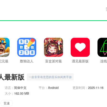
纪元最
数独达人
盲盒派对最
遇见最新版
连线
版
新版
人最新版
一款非常有意思的音乐休闲类手游
语言：
简体中文
平台：
Android
更新时间：
2025-11-16
大小：
162.00 MB
竞速