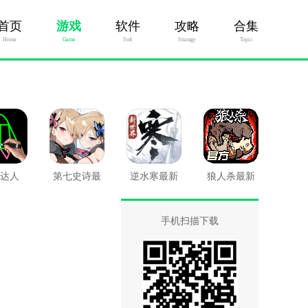
首页
游戏
软件
攻略
合集
Home
Game
Soft
Stratagy
Topic
达人
第七史诗最
逆水寒最新
狼人杀最新
新版
版
版
手机扫描下载