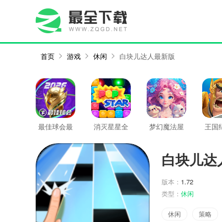
首页
游戏
休闲
白块儿达人最新版
最佳球会最
消灭星星全
梦幻魔法屋
王国
新版
新版
最新版
新
白块儿达
版本：
1.72
类型：
休闲
休闲
策略