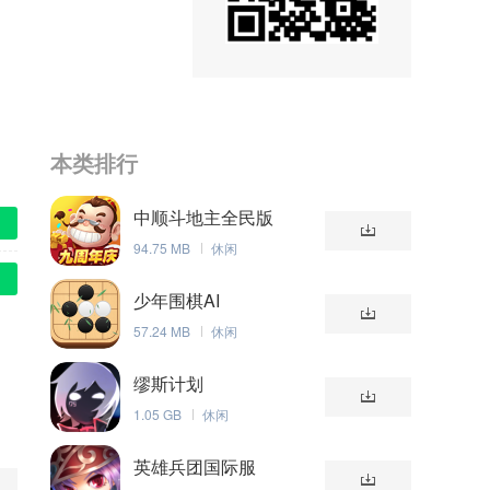
本类排行
中顺斗地主全民版
94.75 MB
休闲
少年围棋AI
57.24 MB
休闲
缪斯计划
1.05 GB
休闲
英雄兵团国际服