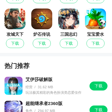
之战
攻城天下
炉石传说
三国志幻
宝宝爱水
想大陆
果蔬菜
下载
下载
下载
下载
热门推荐
艾伊莎破解版
下载
经营
/
31.62 MB
玩法极其精彩的角色扮演类恋爱佳作
超能继承者2360版
下载
角色
/
294.97 MB