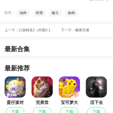
的体验
标签：
动作
经营
格斗
休闲
小编评价
上一个：
口袋精灵2（内置0.1
下一个：
糖果灾难
1、游戏里玩家可以操控强大的变形机器人在城
市里自由行动，机器人配备了多种武器可供玩家使
折送超梦）
用，此外机器人还可以变形成汽车大幅度提高机动
最新合集
性，游戏拥有非常高的自由度，玩家可以独自一人
决定城市的未来
最新推荐
2、并消灭变形机器人所有敌人就能获胜
3、需要不断的打怪获取一些攻击类的道具来工
级敌人，到最后需要消灭大BOSS，蜘蛛侠可以随意
的切换自己的形态，消灭敌人拯救城市，升级获取
奖励，购买更加先进大威力的武器，逐鹿太空，驰
蛋仔派对
完美世
宝可梦大
活下去
界：诸神
集结
骋沙场，做城市的英雄
下载
下载
下载
下载