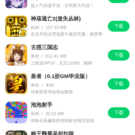
超人气动漫手游，全明星大作战！
神庙逃亡2(迷失丛林)
下载
休闲
/
157.33 MB
在无尽的冰雪场景中激烈开撕，跑男带
你进入竞速逃亡旅程
古惑三国志
下载
角色
/
812.41 MB
上线送VIP10，元宝12888，银两
1288888
皇者（0.1折GM毕业版）
下载
角色
/
未知
传奇世界等你再创辉煌
泡泡射手
下载
休闲
/
32.52 MB
体验全新趣味的泡泡射击闯关游戏
称王魏蜀吴折扣版