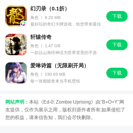
幻刃录（0.1折）
下载
角色
/
8.20 MB
最好玩的奇幻卡牌游戏，给您带来最佳
的游戏体验！
轩辕传奇
下载
角色
/
1.47 GB
一款以山海经神话为世界背景的手游
爱琳诗篇（无限刷开局）
下载
角色
/
190.69 MB
每一张都能拿来当手机壁纸
网站声明：
本站《Ed-0: Zombie Uprising》由"B+O+Y"网
友提供，仅作为展示之用，版权归原作者所有;如果侵犯了
您的权益，请来信告知，我们会尽快删除。