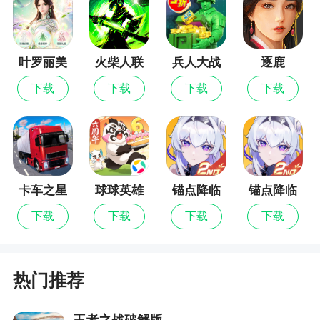
叶罗丽美
火柴人联
兵人大战
逐鹿
颜公主
盟3
下载
下载
下载
下载
卡车之星
球球英雄
锚点降临
锚点降临
九游版
下载
下载
下载
下载
热门推荐
王者之战破解版