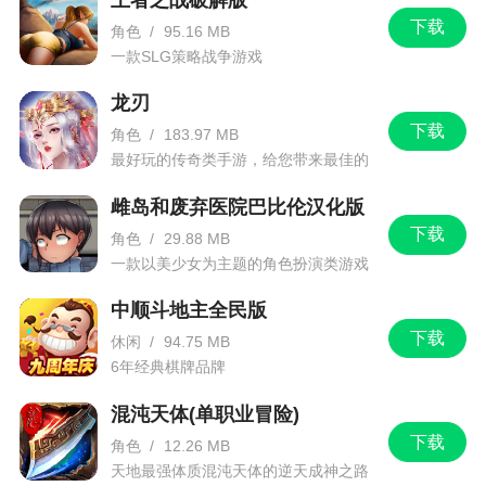
下载
角色
/
95.16 MB
一款SLG策略战争游戏
龙刃
下载
角色
/
183.97 MB
最好玩的传奇类手游，给您带来最佳的
游戏体验！
雌岛和废弃医院巴比伦汉化版
下载
角色
/
29.88 MB
一款以美少女为主题的角色扮演类游戏
中顺斗地主全民版
下载
休闲
/
94.75 MB
6年经典棋牌品牌
混沌天体(单职业冒险)
下载
角色
/
12.26 MB
天地最强体质混沌天体的逆天成神之路