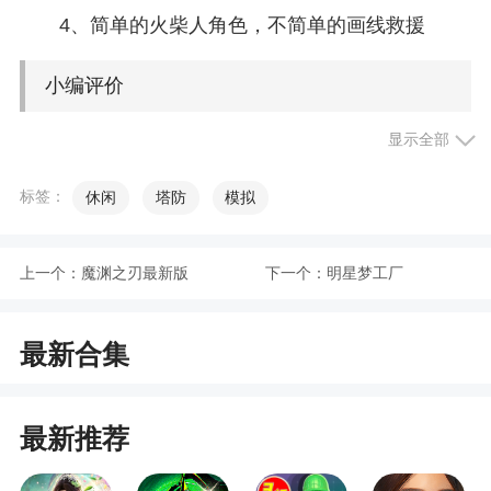
4、简单的火柴人角色，不简单的画线救援
小编评价
显示全部
1、画线救救火柴人最新版是给玩家带来非常有
趣的休闲游戏体验。游戏中有许多关卡挑战。卡通
标签：
休闲
塔防
模拟
风格的游戏画面非常精美，操作非常简单。快来一
起下载吧
上一个：
魔渊之刃最新版
下一个：
明星梦工厂
2、画线救救火柴人最新版本可以在这里免费下
载到，作为一款水墨风火柴人格斗闯关游戏，新鲜
十足的冒险，趣味无限的关卡，拿出40米的大刀横
最新合集
扫全场，泰山崩色不变，一剑出万剑灭
最新推荐