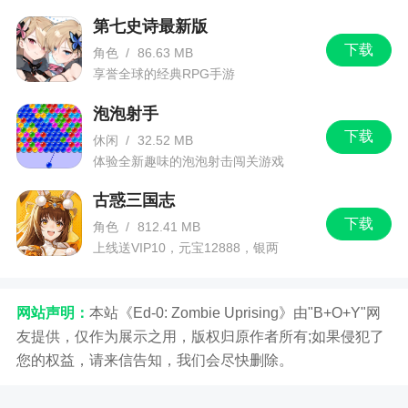
第七史诗最新版
下载
角色
/
86.63 MB
享誉全球的经典RPG手游
泡泡射手
下载
休闲
/
32.52 MB
体验全新趣味的泡泡射击闯关游戏
古惑三国志
下载
角色
/
812.41 MB
上线送VIP10，元宝12888，银两
1288888
网站声明：
本站《Ed-0: Zombie Uprising》由"B+O+Y"网
友提供，仅作为展示之用，版权归原作者所有;如果侵犯了
您的权益，请来信告知，我们会尽快删除。