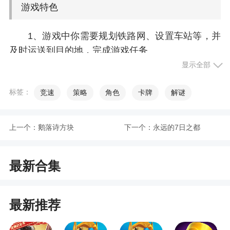
游戏特色
1、游戏中你需要规划铁路网、设置车站等，并
及时运送到目的地，完成游戏任务
显示全部
2、丰富的地图场景，身临其境的游戏体验
3、滑动你的手指计划和控制轨道，并管理火车
标签：
竞速
策略
角色
卡牌
解谜
的路线以确保每一辆小火车安全到达目的地
4、游戏提供了超多特色列车可以选择
上一个：
鹅落诗方块
下一个：
永远的7日之都
小编评价
最新合集
1、超简单规则，极致游戏玩法，缤纷的游戏内
容全程为您推荐。游戏中，你将要巧妙的收集铁
最新推荐
轨，从而连接各个地方的城市，动动手指头就能进
行模拟开车，何乐而不为呢。上手十分容易，丰富