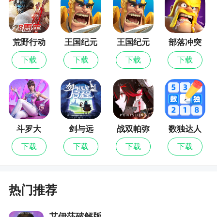
游戏关卡，详细的新手教程。足以给你最完美的模
拟开火车哟
荒野行动
王国纪元
王国纪元
部落冲突
2、列车大闯关最新版下载游戏中为玩家带来了
最新版
丰富的场景和模式，玩家可以体验火车驾驶的真正
下载
下载
下载
下载
乐趣，挑战各种地图进行驾驶
斗罗大
剑与远
战双帕弥
数独达人
陆：猎魂
征：启程
什
下载
下载
下载
下载
世界
热门推荐
艾伊莎破解版