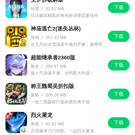
下载
经营
/
31.62 MB
玩法极其精彩的角色扮演类恋爱佳作
神庙逃亡2(迷失丛林)
下载
休闲
/
157.33 MB
在无尽的冰雪场景中激烈开撕，跑男带
你进入竞速逃亡旅程
超能继承者2360版
下载
角色
/
294.97 MB
超人气动漫手游，全明星大作战！
称王魏蜀吴折扣版
下载
策略
/
209.28 MB
一款三国题材打造的塔防类手游
烈火屠龙
下载
角色
/
82.82 MB
百倍爆率刀刀切割，一起烈火屠龙。