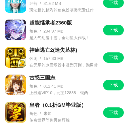
个玩家开始玩时都有一个身份。(别人不知道只有自
下载
经营
/
31.62 MB
己了解)。
玩法极其精彩的角色扮演类恋爱佳作
主公和忠臣要杀掉内奸和反贼才能赢得胜利，
超能继承者2360版
反贼只要杀死主公即为胜利(包括内奸杀死主公也算
下载
角色
/
294.97 MB
反贼赢)，而内奸要将反贼和忠臣全部杀死，最后再
超人气动漫手游，全明星大作战！
手刃主公才可以赢。
神庙逃亡2(迷失丛林)
2、然后是【体力牌】，这个比较简单，就是我
下载
休闲
/
157.33 MB
们的“血”。每个武将的体力值也不尽相同。
在无尽的冰雪场景中激烈开撕，跑男带
你进入竞速逃亡旅程
三国杀体力牌
古惑三国志
下载
角色
/
812.41 MB
3、最后我们就要说【武将牌】了。这也是三国
上线送VIP10，元宝12888，银两
杀最有意思的地方。三国杀有25个武将。分为魏蜀
1288888
吴和群雄4部分。每个武将都不同的技能。主公还有
皇者（0.1折GM毕业版）
主公技(曹操，刘备，孙权)，另外4血武将有一个技
下载
角色
/
未知
能，3血武将有两个技能。在我们选人物时要根据身
传奇世界等你再创辉煌
份或是喜好来选择需要的武将，记得发动自己的技