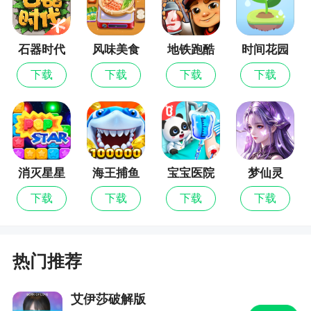
用着急打，今朝有酒今朝醉先。两点伤害还是非常
可怕的，所以有时候人家挂上连弩的时候先不要着
石器时代
风味美食
地铁跑酷
时间花园
急出闪，奸诈小人有的是，先骗你张闪然后打醉
觉醒
街
拳，所以这时候留在最后一点体力再闪吧。当然人
下载
下载
下载
下载
家杀多的时候怎么闪也白扯。
游戏攻略
首先我们知道三国杀是一款桌游，它是卡牌游
消灭星星
海王捕鱼
宝宝医院
梦仙灵
戏。主要分为：【身份牌】，【武将牌】，【体力
全新版
下载
下载
下载
下载
牌】，【基本牌】，【锦囊牌】，【装备牌】。(下
面的截图是游戏官网得来，第一幅是。还有军争版
对它的补充)
热门推荐
1、接下来我们介绍一下【身份牌】。三国杀里
有4种身份，分别是：主公，忠臣，内奸，反贼。每
艾伊莎破解版