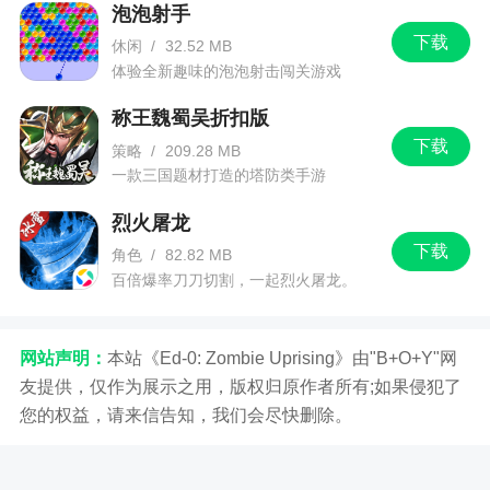
泡泡射手
能，它会很有效果!
下载
休闲
/
32.52 MB
三国杀武将牌
体验全新趣味的泡泡射击闯关游戏
4、除了上面的外，就是军争版了和各个系列。
称王魏蜀吴折扣版
军争版包括火包，林包，风包，山包。
下载
策略
/
209.28 MB
一款三国题材打造的塔防类手游
5、另外三国杀还有模式的区别。可以5人，8人
(这是最基本的)分为标准和军争。还有竞技场等。每
烈火屠龙
个玩法都不同，只有多玩玩才可以了解其中的规
下载
角色
/
82.82 MB
则。
百倍爆率刀刀切割，一起烈火屠龙。
游戏特色
网站声明：
本站《Ed-0: Zombie Uprising》由"B+O+Y"网
友提供，仅作为展示之用，版权归原作者所有;如果侵犯了
1、你不是一个人在战斗，结合多种不同的身份
您的权益，请来信告知，我们会尽快删除。
牌，组建顶尖阵容来对战
2、单武将作战，快速竞技，随时随地快速杀一