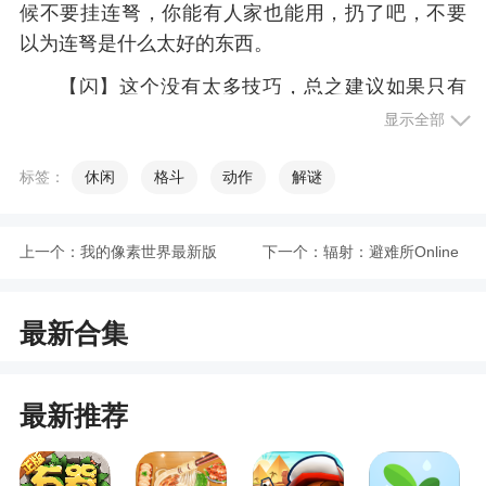
候不要挂连弩，你能有人家也能用，扔了吧，不要
以为连弩是什么太好的东西。
【闪】这个没有太多技巧，总之建议如果只有
【杀】和【闪】一堆的时候建议3血留下【杀】
显示全部
【闪】【闪】，4血各半，你的回合外基本可以高枕
无忧了。
标签：
休闲
格斗
动作
解谜
【桃】桃子算上军争也就是12个，十分珍贵，
一般四血武将在三血的时候都要考虑不吃，因为很
上一个：
我的像素世界最新版
下一个：
辐射：避难所Online
可能有人比自己更需要，但是两血一般就不要得瑟
九游版
了，再有个牵羊什么的二分之一的概率是不小的。
最新合集
当然你满血有桃子当然要存了，2血存桃一定要在极
度危机情况下，1血存桃常见于忠臣为快要让人平了
的主公藏的。
最新推荐
【酒】很多人都是大呼一声“酒杀！”其实酒和杀
可以分开用，陆逊抓到酒也是可以联营的，最全不