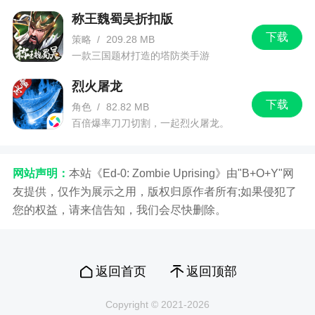
称王魏蜀吴折扣版
更新日志
下载
策略
/
209.28 MB
一款三国题材打造的塔防类手游
"核心更新 | Core Highlights
烈火屠龙
2026 赛季球员实装：新赛季球员全面入场，即
下载
角色
/
82.82 MB
刻开启招募。
百倍爆率刀刀切割，一起烈火屠龙。
生涯赛 S8 开启：新赛季、新挑战，继续书写你
的职业传奇。
网站声明：
本站《Ed-0: Zombie Uprising》由"B+O+Y"网
经理人联赛常驻：每月前两周开启。优化规则
友提供，仅作为展示之用，版权归原作者所有;如果侵犯了
您的权益，请来信告知，我们会尽快删除。
与操作体验，运筹帷幄，决胜千里。
全新夜间球场：视觉体验升级，支持在设置中
自由切换日/夜赛场氛围。
返回首页
返回顶部
新玩法与系统 | New Features
Copyright © 2021-2026