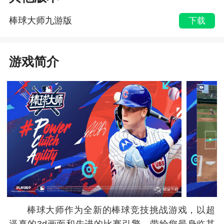
棒球大师九游版
下载
游戏简介
棒球大师作为全新的棒球竞技挑战游戏，以超