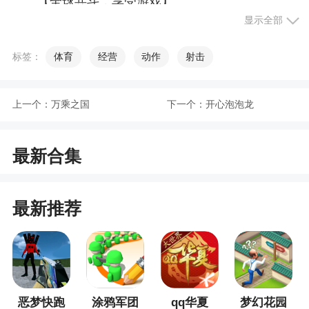
【全球共斗，享受游戏】
显示全部
-随时随地与好友开打友谊赛，享受指尖轻松对
决！
标签：
体育
经营
动作
射击
-与世界各地的玩家同台竞技，称霸联赛！
-天梯排位竞争排名，成为真正的顶尖球队称霸
上一个：
万乘之国
下一个：
开心泡泡龙
联盟！
【最能反映棒球本质的游戏操作】
最新合集
-细心安排的打击顺序和投手轮替，影响比赛走
势。
最新推荐
-以你的快速反应与敏锐眼力，主宰游戏胜负。
-丰富多样的技能对抗系统，在棒球对局中感受
多种竞赛乐趣。
恶梦快跑
涂鸦军团
qq华夏
梦幻花园