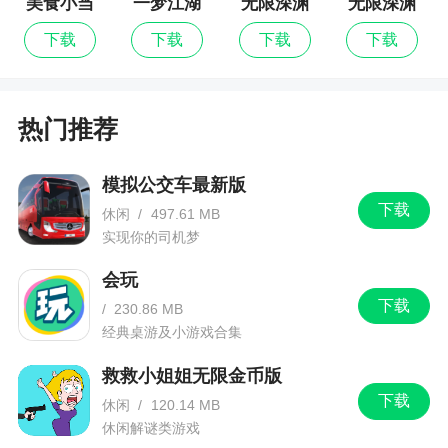
美食小当
一梦江湖
无限深渊
无限深渊
感谢诸位大厨的支持，更新一下，美味享不
家
最新版
下载
下载
下载
下载
停！
热门推荐
模拟公交车最新版
下载
休闲
/
497.61 MB
实现你的司机梦
会玩
下载
/
230.86 MB
经典桌游及小游戏合集
救救小姐姐无限金币版
下载
休闲
/
120.14 MB
休闲解谜类游戏