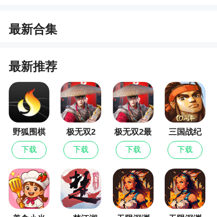
大开业！
- 在风景秀丽的小镇，伴着湖光山色，享受美食
最新合集
美景！
- 为慕名而来的顾客们准备波伦塔、蓝纹奶酪冷
最新推荐
盘、酥皮挞等特色美食，一同享受味觉盛宴！
巧克力工坊赛季将于8月1日上线！
- 和呆萌可爱的全新特殊顾客 - 小熊可可一起，
找寻工坊里的宝藏，还有钻石道具、限定头像和头
野狐围棋
极无双2
极无双2最
三国战纪
像框等超值奖励！
新版
下载
下载
下载
下载
- 超值赛季特惠礼包上架，优惠不容错过！
更佳游戏体验：
- 优化游戏性能及部分界面逻辑，让您轻松烹
饪，更好地享受美食带来的乐趣！