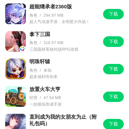
超能继承者2360版
下载
角色
/
294.97 MB
超人气动漫手游，全明星大作战！
拿下三国
下载
角色
/
316.57 MB
三国题材英雄对战RPG游戏
明珠轩辕
下载
角色
/
未知
超多福利等你来
放置火车大亨
下载
经营
/
47.54 MB
一款模拟养成手游
直到成为我的女朋友为止（附
礼包码）
下载