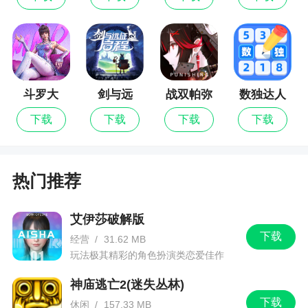
放松的你千万不能错过
斗罗大
剑与远
战双帕弥
数独达人
陆：猎魂
征：启程
什
下载
下载
下载
下载
世界
热门推荐
艾伊莎破解版
下载
经营
/
31.62 MB
玩法极其精彩的角色扮演类恋爱佳作
神庙逃亡2(迷失丛林)
下载
休闲
/
157.33 MB