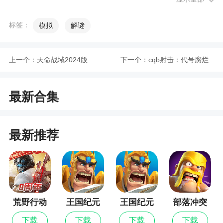
过与狗狗互动，为玩家带来无限的感动和欢乐
标签：
模拟
解谜
小编评价
1、修狗的食堂手游玩法简单，让，玩家在游戏
上一个：
天命战域2024版
下一个：
cqb射击：代号腐烂
过程中不断发现新鲜感，玩家不仅要挑战自己的反
九游版
应速度，还要观察食物的落点，以便在恰当的时机
最新合集
移动小狗接住食物。丰富多样的游戏玩法，让玩家
在游戏中体验到无尽的欢乐
最新推荐
2、玩家要操控贪吃的小狗兜兜移动，通过接取
空中掉落的食物获得分值，同时要注意躲避小狗不
能吃的葡萄和巧克力，攒满足够的分值就能喂饱小
狗
3、游戏画风可爱充满童趣，玩法也非常容易上
荒野行动
王国纪元
王国纪元
部落冲突
手，更能开发玩家的大脑反应速度，喜欢小狗又想
最新版
下载
下载
下载
下载