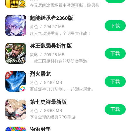
在无尽的冰雪场景中激烈开撕，跑男带
你进入竞速逃亡旅程
超能继承者2360版
下载
角色
/
294.97 MB
超人气动漫手游，全明星大作战！
称王魏蜀吴折扣版
下载
策略
/
209.28 MB
一款三国题材打造的塔防类手游
烈火屠龙
下载
角色
/
82.82 MB
百倍爆率刀刀切割，一起烈火屠龙。
第七史诗最新版
下载
角色
/
86.63 MB
享誉全球的经典RPG手游
泡泡射手