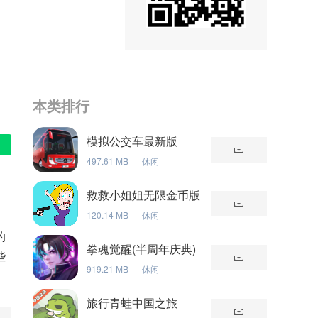
本类排行
模拟公交车最新版
497.61 MB
休闲
救救小姐姐无限金币版
120.14 MB
休闲
的
拳魂觉醒(半周年庆典)
些
919.21 MB
休闲
旅行青蛙中国之旅