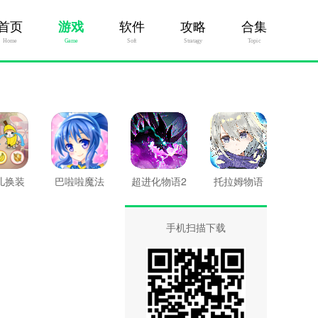
首页
游戏
软件
攻略
合集
Home
Game
Soft
Stratagy
Topic
儿换装
巴啦啦魔法
超进化物语2
托拉姆物语
变身2
手机扫描下载