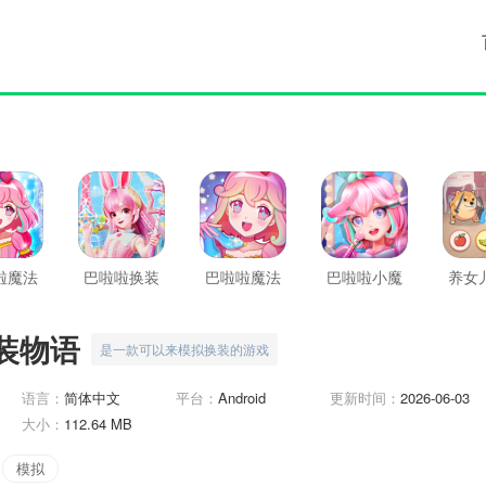
啦魔法
巴啦啦换装
巴啦啦魔法
巴啦啦小魔
养女
妆2
物语
水晶鞋
仙幻彩美妆
装物语
是一款可以来模拟换装的游戏
语言：
简体中文
平台：
Android
更新时间：
2026-06-03
大小：
112.64 MB
模拟