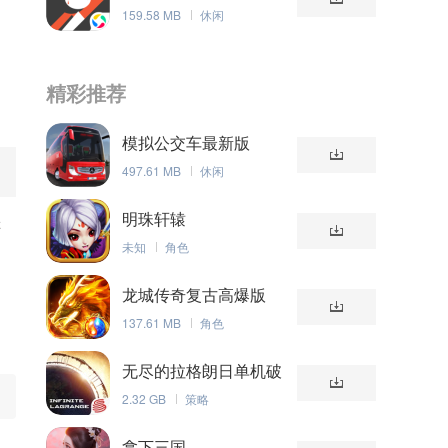
159.58 MB
休闲
精彩推荐
模拟公交车最新版
497.61 MB
休闲
明珠轩辕
游
未知
角色
龙城传奇复古高爆版
137.61 MB
角色
无尽的拉格朗日单机破
解版
2.32 GB
策略
拿下三国