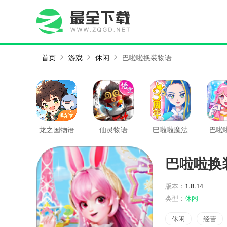
首页
游戏
休闲
巴啦啦换装物语
龙之国物语
仙灵物语
巴啦啦魔法
巴啦
变身3
美
巴啦啦换
版本：
1.8.14
类型：
休闲
休闲
经营