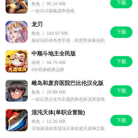
下载
2、费用删除期间内，事先充的勾玉不包含在用
角色
/
95.16 MB
一款SLG策略战争游戏
户不删除时的收费金额中
龙刃
更新日志
下载
角色
/
183.97 MB
最好玩的传奇类手游，给您带来最佳的
游戏体验！
1. 新功能【灵阶天梯】上线
中顺斗地主全民版
2. 优化英雄快速升星界面
下载
休闲
/
94.75 MB
6年经典棋牌品牌
3. 修复圣印部分情况下属性无法附加的问题
雌岛和废弃医院巴比伦汉化版
4. 战斗中2倍速开启优化
下载
角色
/
29.88 MB
一款以美少女为主题的角色扮演类游戏
混沌天体(单职业冒险)
下载
角色
/
12.26 MB
天地最强体质混沌天体的逆天成神之路