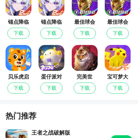
跟你一起闯荡三国，磅礴大气的世界，无尽的探索
2、Q萌细腻的画面效果，各种强大的怪物可以
锚点降临
锚点降临
最佳球会
最佳球会
让玩家进行挑战
九游版
最新版
下载
下载
下载
下载
3、设计了各种极具策略玩法能够让玩家进行操
作和体验
4、精彩的各类型的玩法，十分有特色，难度上
也不是很高，可以打发无聊的时间
贝乐虎启
蛋仔派对
完美世
宝可梦大
蒙
界：诸神
集结
小编评价
下载
下载
下载
下载
之战
1、不删除文件，版本获取返还奖励，单个账户
下角色不删除，在先锋区域内全额取得，取得后，
热门推荐
该角色不再取得。或者申请返还服务器。不一次性
删除，返还到先锋区域
王者之战破解版