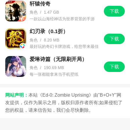
轩辕传奇
下载
角色
/
1.47 GB
一款以山海经神话为世界背景的手游
幻刃录（0.1折）
下载
角色
/
8.20 MB
最好玩的奇幻卡牌游戏，给您带来最佳
的游戏体验！
爱琳诗篇（无限刷开局）
下载
角色
/
190.69 MB
每一张都能拿来当手机壁纸
网站声明：
本站《Ed-0: Zombie Uprising》由"B+O+Y"网
友提供，仅作为展示之用，版权归原作者所有;如果侵犯了
您的权益，请来信告知，我们会尽快删除。