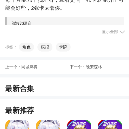
能会好些，2张卡太奢侈。
游戏福利
显示全部
1、新手玩家可以在新人特惠礼包里免费领取50
标签：
角色
模拟
卡牌
连抽礼包；500勾玉、5个祈福签、5连抽的新手开局
礼包
上一个：
同城麻将
下一个：
晚安森林
2、每周一礼包入驻周礼包商店：发放4星魂魄
*30、3星魂魄*100、英魂*88888、铜币*88888
3、每月策划献礼进驻月礼包商店：500勾玉、5
最新合集
个召唤卷轴、5个祈福签
最新推荐
游戏特色
1、三国历史上的名将都在这里登场，招募他们