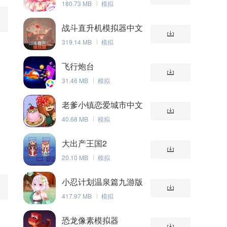
180.73 MB
模拟
战斗直升机模拟器中文
版
319.14 MB
模拟
飞行炮台
31.46 MB
模拟
老爹小镇恋爱城市中文
版
40.68 MB
模拟
大出产王国2
20.10 MB
模拟
小忍计划温泉篇九游版
417.97 MB
模拟
角
恐龙像素模拟器