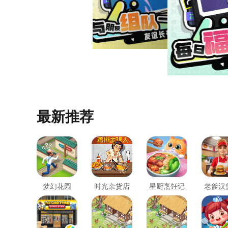
最新推荐
梦幻花园
时光杂货店
星厨烹饪记
老爹汉