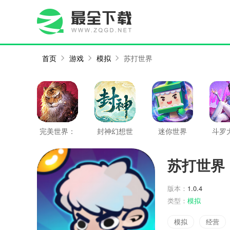
首页
游戏
模拟
苏打世界
完美世界：
封神幻想世
迷你世界
斗罗
诸神之战
界
猎魂
苏打世界
版本：
1.0.4
类型：
模拟
模拟
经营