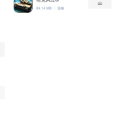
84.14 MB
策略
于