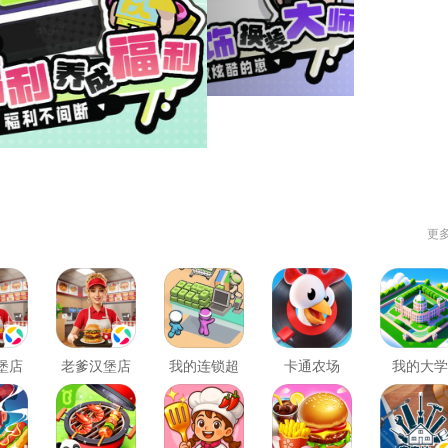
更
堡店
老爹汉堡店
我的连锁超
卡通农场
我的大学
中文版
市