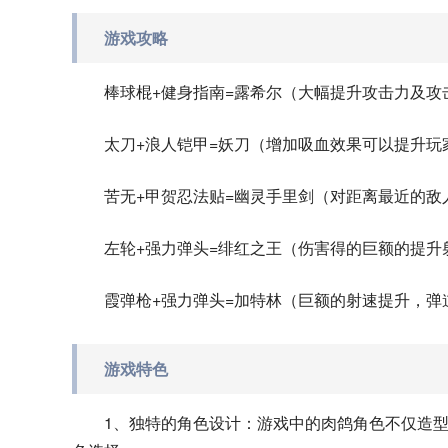
游戏攻略
棒球棍+健身指南=露希尔（大幅提升攻击力及攻
太刀+浪人铠甲=妖刀（增加吸血效果可以提升玩
苦无+甲贺忍法贴=幽灵手里剑（对距离最近的
左轮+强力弹头=绯红之王（伤害得的巨额的提升
霞弹枪+强力弹头=加特林（巨额的射速提升，
游戏特色
1、独特的角色设计：游戏中的肉鸽角色不仅造