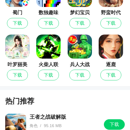
更新日志
蜀门
数独趣味
梦幻宝贝
野蛮时代
闯关
普通更新
下载
下载
下载
下载
叶罗丽美
火柴人联
兵人大战
逐鹿
颜公主
盟3
下载
下载
下载
下载
热门推荐
王者之战破解版
下载
角色
/
95.16 MB