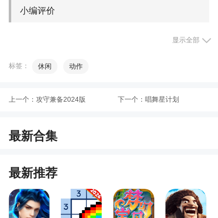
小编评价
1、最近火爆的消除机制，让玩家可以轻松体验
显示全部
消除带来的多重乐趣
标签：
休闲
动作
2、这个游戏给玩家带来了一种全新的游戏方
式，自由去挑战不同的关卡，有多种游戏模式可供
选择，游戏并不太难，规则很简单，画面设计也很
上一个：
攻守兼备2024版
下一个：
唱舞星计划
新颖，独特的风格使其具有高度的可玩性，很有意
思
最新合集
3、这款游戏带给玩家十分新颖的玩法，丰富的
关卡挑战等着你，里面的关卡数量也很多，有许多
最新推荐
的游戏模式能够进行选择，游戏也没有太大的难
度，规则简单，画面也十分的简洁，独特的画风设
计，可玩性非常的高