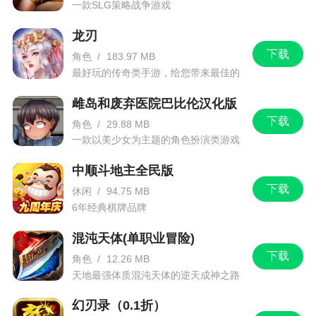
一款SLG策略战争游戏
龙刃
下载
角色
/
183.97 MB
最好玩的传奇类手游，给您带来最佳的
游戏体验！
雌岛和废弃医院巴比伦汉化版
下载
角色
/
29.88 MB
一款以美少女为主题的角色扮演类游戏
中顺斗地主全民版
下载
休闲
/
94.75 MB
6年经典棋牌品牌
混沌天体(单职业冒险)
下载
角色
/
12.26 MB
天地最强体质混沌天体的逆天成神之路
幻刃录（0.1折）