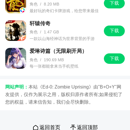
下载
角色
/
8.20 MB
最好玩的奇幻卡牌游戏，给您带来最佳
的游戏体验！
轩辕传奇
下载
角色
/
1.47 GB
一款以山海经神话为世界背景的手游
爱琳诗篇（无限刷开局）
下载
角色
/
190.69 MB
每一张都能拿来当手机壁纸
网站声明：
本站《Ed-0: Zombie Uprising》由"B+O+Y"网
友提供，仅作为展示之用，版权归原作者所有;如果侵犯了
您的权益，请来信告知，我们会尽快删除。
返回首页
返回顶部