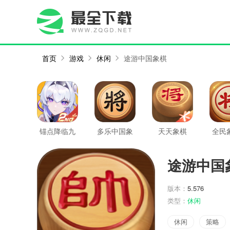
首页
游戏
休闲
途游中国象棋
锚点降临九
多乐中国象
天天象棋
全民
游版
棋
新
途游中国
版本：
5.576
类型：
休闲
休闲
策略