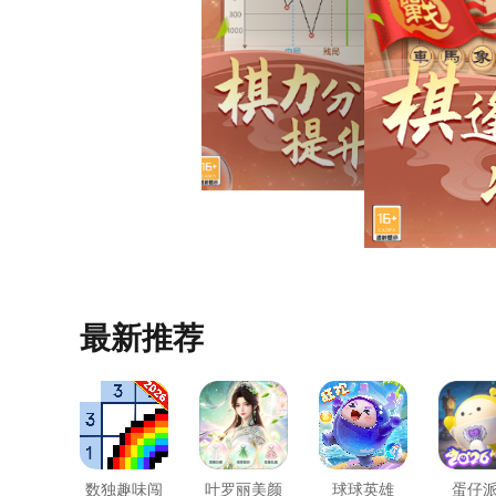
最新推荐
数独趣味闯
叶罗丽美颜
球球英雄
蛋仔