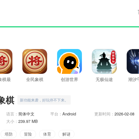
象棋最
全民象棋
创游世界
无极仙途
潮汐
版
九
象棋
新功能来袭，好玩停不下来。
语言：
简体中文
平台：
Android
更新时间：
2026-02-08
大小：
239.97 MB
塔防
冒险
体育
解谜