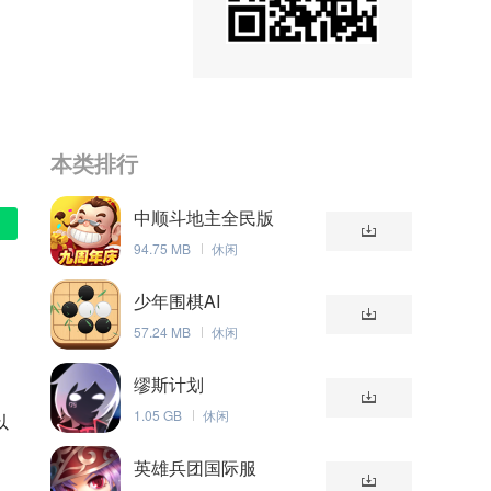
本类排行
中顺斗地主全民版
94.75 MB
休闲
少年围棋AI
57.24 MB
休闲
缪斯计划
1.05 GB
休闲
以
英雄兵团国际服