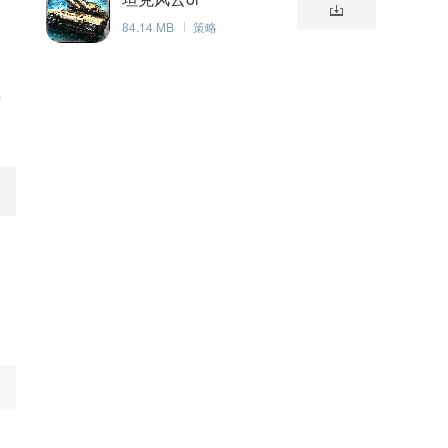
全
84.14 MB
策略
棋