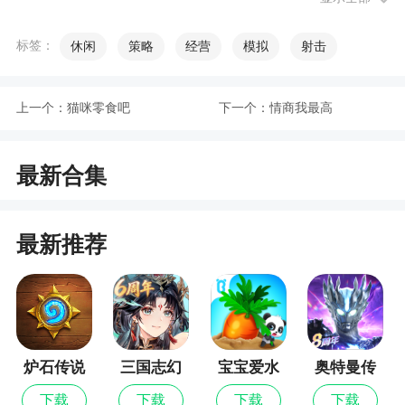
游戏特色
标签：
休闲
策略
经营
模拟
射击
1、打造只属于你的水晶鞋独一无二的鞋子
2、巴啦啦小魔仙一路陪伴，与你一起收集各式
上一个：
猫咪零食吧
下一个：
情商我最高
趣味主题魔仙水晶鞋套装
3、清新校园、时尚潮流、梦幻童话、魔法变
最新合集
身、时空之旅……多种风格的水晶鞋套装让你眼花
缭乱~享受一路收集萌物饰品的快乐
最新推荐
4、无论是校园、时尚、魔幻、童话、穿越……
各种风格任你发挥
小编评价
炉石传说
三国志幻
宝宝爱水
奥特曼传
1、自由装扮，穿出个性。小魔仙全新作品，挑
想大陆
果蔬菜
奇英雄
下载
下载
下载
下载
战个性创意的巴啦啦魔法水晶鞋已经全面上线了。