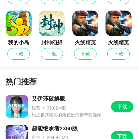
游戏创新性地采用了全自由设计搭配，鞋跟、鞋
面、鞋带等都能自主设计，全面挑战你的审美与创
意，自己的鞋子自己做主。赶快来这里下载试试吧
2、汇集了多种巴啦啦小魔仙角色，玩家可以随
我的小岛
封神幻想
火线精英
火线精英
时选择不同的角色，拥有多种饰品可以根据不同的
世界
无限金币
下载
下载
下载
下载
剧情需求进行穿搭换装，能够搭配出各种样式，还
版
有各种穿搭挑战可以玩，来即可哦
3、巴啦啦魔法水晶鞋感受巴啦啦小魔仙不一样
热门推荐
的魔法水晶鞋魅力，你可以打造出这个世界上最美
丽的魔法水晶鞋，让不同的装饰装扮你的水晶鞋随
艾伊莎破解版
意组合和好友比拼一下哪一个才是最好看的
下载
经营
/
31.62 MB
玩法极其精彩的角色扮演类恋爱佳作
更新日志
超能继承者2360版
更新游戏字体
下载
角色
/
294.97 MB