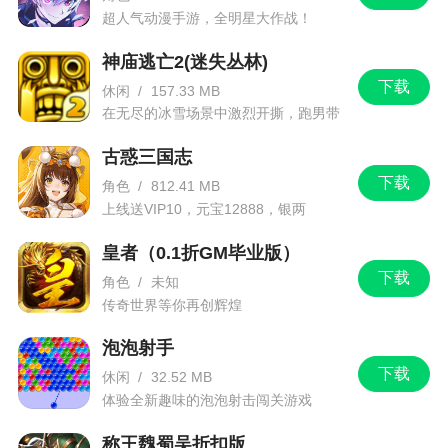
超人气动漫手游，全明星大作战！
神庙逃亡2(迷失丛林)
下载
休闲
/
157.33 MB
在无尽的冰雪场景中激烈开撕，跑男带
你进入竞速逃亡旅程
古惑三国志
下载
角色
/
812.41 MB
上线送VIP10，元宝12888，银两
1288888
皇者（0.1折GM毕业版）
下载
角色
/
未知
传奇世界等你再创辉煌
泡泡射手
下载
休闲
/
32.52 MB
体验全新趣味的泡泡射击闯关游戏
称王魏蜀吴折扣版