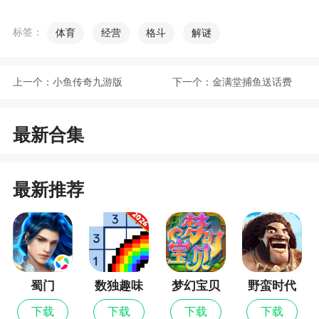
3、热血重临！授权大空翼召你集结
标签：
体育
经营
格斗
解谜
4、通过轻松简单的操作，玩家可以实时控制场
上局势，率领大空翼、岬太郎等足球天才小将们冲
上一个：
小鱼传奇九游版
下一个：
金满堂捕鱼送话费
击冠军奖杯，实现足球梦想
小编评价
最新合集
1、非常好玩的带劲关卡也设计的很合理特别享
受闯关后的感觉现已经把其他游戏卸载强烈五星推
最新推荐
荐
2、游戏动画，配音，模型，必杀技的都不错。
可惜是网游，而且一个人物多个版本，很鸡肋，完
全毁了童年。给两个建议，一是如果想要找回童年
蜀门
数独趣味
梦幻宝贝
野蛮时代
的感觉，就参考小霸王上天使之翼的模式做成单机
闯关
游戏。二是如果做成网游，那就不要这么肝，可以
下载
下载
下载
下载