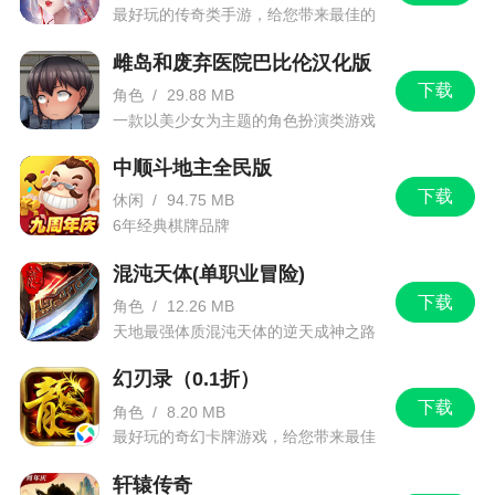
最好玩的传奇类手游，给您带来最佳的
游戏体验！
·优化比赛体验
雌岛和废弃医院巴比伦汉化版
下载
角色
/
29.88 MB
一款以美少女为主题的角色扮演类游戏
中顺斗地主全民版
下载
休闲
/
94.75 MB
6年经典棋牌品牌
混沌天体(单职业冒险)
下载
角色
/
12.26 MB
天地最强体质混沌天体的逆天成神之路
幻刃录（0.1折）
下载
角色
/
8.20 MB
最好玩的奇幻卡牌游戏，给您带来最佳
的游戏体验！
轩辕传奇