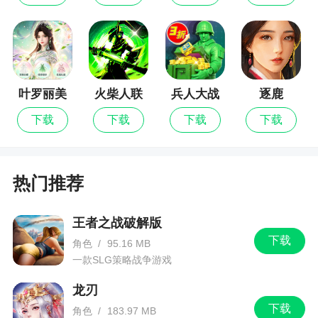
做成养成类和佛性游戏，连扫荡都没有，真是太浪
费时间。想想那个年代的人，玩这款游戏，都是因
为情怀。年纪都大了
3、几次更新后问题解决不少，可以玩下去了。
叶罗丽美
火柴人联
兵人大战
逐鹿
有个建议去。以前fc版本上有漏球选项的。很多乐趣
颜公主
盟3
和策略如果有这个选择的话。可以考虑加一下。另
下载
下载
下载
下载
外必杀技技栏位太少，不够嗨。希望加多一些。还
有过守门员以前fc上有这个选择的，现在这没有，请
加入
热门推荐
更新日志
王者之战破解版
下载
角色
/
95.16 MB
【优化修复】
一款SLG策略战争游戏
·更新部分资源显示
龙刃
下载
角色
/
183.97 MB
·部分已知问题修改