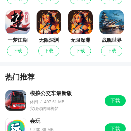
一梦江湖
无限深渊
无限深渊
战舰世界
最新版
闪击战
下载
下载
下载
下载
热门推荐
模拟公交车最新版
下载
休闲
/
497.61 MB
实现你的司机梦
会玩
下载
/
230.86 MB