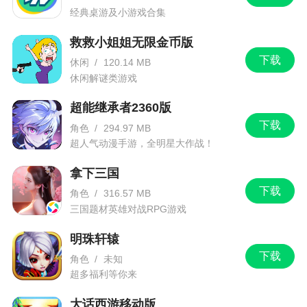
经典桌游及小游戏合集
救救小姐姐无限金币版
下载
休闲
/
120.14 MB
休闲解谜类游戏
超能继承者2360版
下载
角色
/
294.97 MB
超人气动漫手游，全明星大作战！
拿下三国
下载
角色
/
316.57 MB
三国题材英雄对战RPG游戏
明珠轩辕
下载
角色
/
未知
超多福利等你来
大话西游移动版