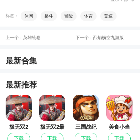
费一条
标签：
休闲
格斗
冒险
体育
竞速
更新日志
上一个：
英雄绘卷
下一个：
烈焰横空九游版
1.随时随地的畅玩，没有任何的限制。
2.简单的操作方式，适合不同的玩家。
最新合集
3.欢快的音乐，游戏更有乐趣。
最新推荐
极无双2
极无双2最
三国战纪
美食小当
新版
家
下载
下载
下载
下载