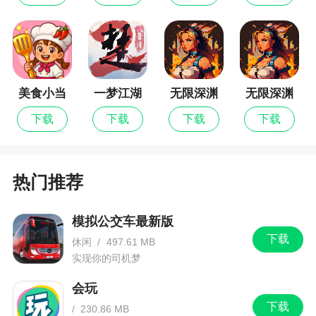
防等独创玩法，即便是同一关卡下使用同样角色，
也能获得截然不同的挑战，结合独有星球地貌及场
景交互元素，让战斗的策略维度再度提升
美食小当
一梦江湖
无限深渊
无限深渊
小编评价
家
最新版
下载
下载
下载
下载
1、异尘:达米拉手游，一款美少女塔防类型策略
游戏，玩家将扮演指挥官与众多美少女角色们合力
作战，可以培养喜欢的角色。异尘:达米拉手游主打
热门推荐
放置塔防玩法，考验玩家们的战术能力，此外，游
戏还提供了相当多的后宅互动要素，可以解锁各种
模拟公交车最新版
亲密互动姿势，与你心仪的角色近距离接触吧~异尘:
下载
休闲
/
497.61 MB
达米拉手游资源正式推出
实现你的司机梦
2、这款游戏玩起来特别有意思，非常精美的游
会玩
戏画风，游戏里面的角色全部都是美少女，各种卡
下载
/
230.86 MB