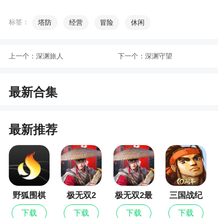
以增加角色的战斗能力。虽然提升比例较小，但随
着后期属性的成长，这个加成将会明显提高。因
标签：
塔防
经营
冒险
休闲
此，建议尽量使用多个角色进行战斗，提高他们的
好感度。
上一个：
深渊旅人
下一个：
深渊守望
游戏特色
最新合集
1、塔防策略玩法，多视角感受3D战斗表演的爽
快感
最新推荐
2、还等什么，快和我们一起开启一段奇妙的达
米拉星际之旅吧
3、交战的场面很热闹，付出的代价最为明确，
打斗的技巧都在身边慢慢出现
野狐围棋
极无双2
极无双2最
三国战纪
4、异尘：达米拉独有动态策略系统，在塔防类
新版
下载
下载
下载
下载
基础玩法下，战斗中加入多线升级要素，以及“逆”塔