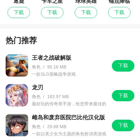
逐鹿
卡车之星
球球英雄
锚点降临
下载
下载
下载
下载
热门推荐
王者之战破解版
下载
角色
/
95.16 MB
一款SLG策略战争游戏
龙刃
下载
角色
/
183.97 MB
最好玩的传奇类手游，给您带来最佳的
游戏体验！
雌岛和废弃医院巴比伦汉化版
下载
角色
/
29.88 MB
一款以美少女为主题的角色扮演类游戏