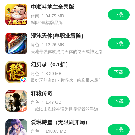
中顺斗地主全民版
下载
休闲
/
94.75 MB
6年经典棋牌品牌
混沌天体(单职业冒险)
下载
角色
/
12.26 MB
天地最强体质混沌天体的逆天成神之路
幻刃录（0.1折）
下载
角色
/
8.20 MB
最好玩的奇幻卡牌游戏，给您带来最佳
的游戏体验！
轩辕传奇
下载
角色
/
1.47 GB
一款以山海经神话为世界背景的手游
爱琳诗篇（无限刷开局）
下载
角色
/
190.69 MB