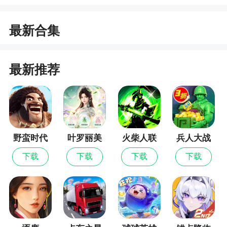
1、对于喜欢格斗类型或者是动作类型的游戏来
最新合集
说，这款游戏非常的容易上瘾，游戏本身非常的简
单，但是非常吸引人的注意力
最新推荐
2、与恰到好处的画面效果，非常到位、恰如其
分的音乐音效搭配在一块，营造出了与世界观极其
吻合的氛围。令玩家的代入感和游戏动力倍增
野蛮时代
叶罗丽美
火柴人联
兵人大战
颜公主
盟3
下载
下载
下载
下载