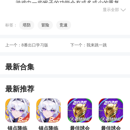
游戏中一些猴子的功能会有或多或少的重复。
显示全部
例如有人说超猴侠是最强的输出，所有的钱都应该
留着买和升级超猴，其实这样是不对的。
标签：
塔防
冒险
竞速
每个塔都有各自的意义，比如超猴如果不能升
级成太阳神殿，他的输出并不能和很多塔比。此
上一个：
8番出口学习版
下一个：
我来跳一跳
外，很多图因为路线复杂，并没有足够的时间让你
出超猴。当你存23000块钱买太阳化身的时候，可能
陶瓷气球已经突破了你的防线，这点在高级图更加
最新合集
常见。
比如说，输出猴自带特性高级后很强，单体群
最新推荐
体、扎堆分散、buff、控制、针对气球类型之类的，
沙盒模式把塔升高级就能测试出明显区别了。
4、关于迷彩
精灵猴的迷彩显示并不是完全的，有很大可能
锚点降临
锚点降临
最佳球会
最佳球会