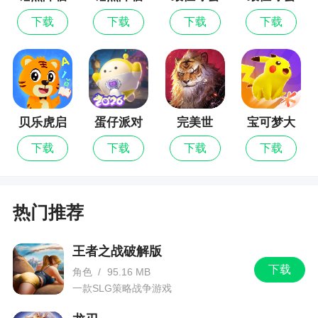
漏气球。此外，有个叫DDT的东西，大家可以自行
九游版
最新版
探索一下。
下载
下载
下载
下载
关于潜水艇猴与海盗猴
有人说这两个的作用冲突，毕竟都是放在水里
的炮塔。
贝乐虎启
蛋仔派对
完美世
宝可梦大
但是大家可以翻翻后面的地图，有些图压根就
蒙
界：诸神
集结
没空间出陆地塔，此外，海盗船和潜艇有极强的作
下载
下载
下载
下载
之战
用，比如海盗船的商船可以赚钱，潜艇的下路升级
几乎是全游戏升级曲线最好的塔（即升级不贵而且
每级都有立竿见影的提升）。
热门推荐
潜艇上路减cd反隐共享视野中路核弹下路高效
王者之战破解版
清气球杀moba全能，海盗上路全图流可针对moba
下载
角色
/
95.16 MB
和buff甲班上的塔中路范围伤害还秒杀moba下路赚
一款SLG策略战争游戏
钱反隐，两个塔定位不重复性价比都超高。