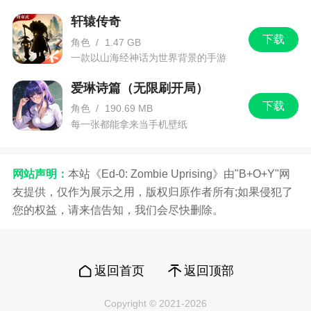
的游戏体验！
点击模式】就知道了。
轩辕传奇
下载
但是我只能说很多战术不能一概而论的。
角色
/
1.47 GB
一款以山海经神话为世界背景的手游
几乎每个塔都有用，但不是每条升级路线都有
爱琳诗篇（无限刷开局）
用，只是不会用罢了。
下载
角色
/
190.69 MB
超猴还是之前那个问题，可能还没出某个等级
每一张都能拿来当手机壁纸
就已经输了，你以为很多输出强的塔，可能在难一
点的图或者难一点的模式就困难重重了。
网站声明：
本站《Ed-0: Zombie Uprising》由"B+O+Y"网
友提供，仅作为展示之用，版权归原作者所有;如果侵犯了
游戏特色
您的权益，请来信告知，我们会尽快删除。
1、个性化的猴子角色：游戏中有多种可爱的猴
子角色供玩家选择，每个猴子角色都有自己的特点
返回首页
返回顶部
和技能，增加了游戏的趣味性和可玩性
2、BOSS具有极高的生命值和强大的技能，需
Copyright © 2021-2026