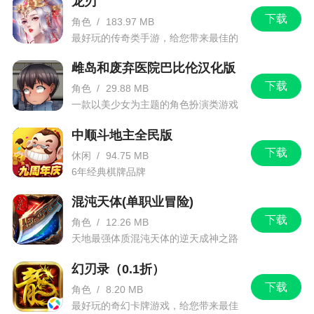
龙刃
5、关于5级塔
下载
角色
/
183.97 MB
5级塔比较贵，可能打一局下来都升不了1、2
最好玩的传奇类手游，给您带来最佳的
游戏体验！
个，但是5级塔各有优劣，有的5级塔确实没用，但
雌岛和废弃医院巴比伦汉化版
是有的五级塔却有着质的提升，点名批评500德鲁
下载
角色
/
29.88 MB
伊，点名表扬005德鲁伊，没必要非得全部都升级。
一款以美少女为主题的角色扮演类游戏
6、关于德鲁伊
中顺斗地主全民版
德鲁伊这个塔强在升级，005德鲁伊就是少数战
下载
休闲
/
94.75 MB
斗能力“可以”超过太阳神殿的塔，不过需要230猴
6年经典棋牌品牌
村，一个奥本海默（这就是一个典型比本杰明有用
混沌天体(单职业冒险)
的例子），和5个004德鲁伊。
下载
角色
/
12.26 MB
下路六德流天下第一。
天地最强体质混沌天体的逆天成神之路
7、关于打法
幻刃录（0.1折）
下载
很多问题都可以总结为【你去玩困难图】或者
角色
/
8.20 MB
最好玩的奇幻卡牌游戏，给您带来最佳
【你去玩更难的模式，比如代替气球，不可击破，