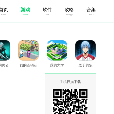
首页
游戏
软件
攻略
合集
Home
Game
Soft
Stratagy
Topic
的勇者
我的连锁超
我的大学
黑子的篮
市
球：街头对
决
手机扫描下载