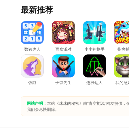
最新推荐
数独达人
盲盒派对
小小神枪手
指尖
饭狼
子弹先生
连线达人
我的汤
网站声明：
本站《珠珠的秘密》由"青空栀浅"网友提供，
我们会尽快删除。