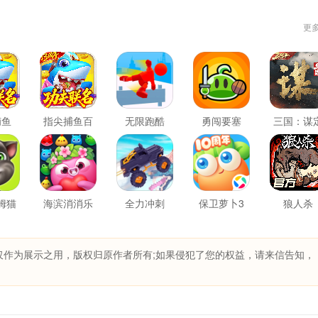
更
捕鱼
指尖捕鱼百
无限跑酷
勇闯要塞
三国：谋
度版
天下
姆猫
海滨消消乐
全力冲刺
保卫萝卜3
狼人杀
仅作为展示之用，版权归原作者所有;如果侵犯了您的权益，请来信告知，