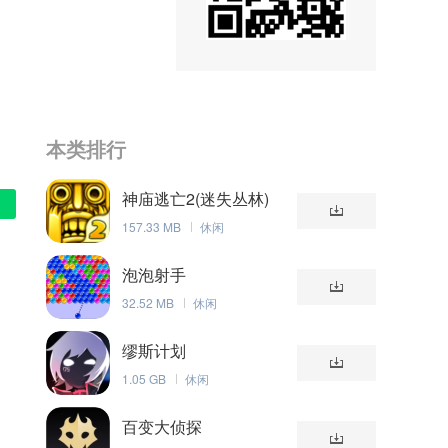
本类排行
神庙逃亡2(迷失丛林)
157.33 MB
休闲
泡泡射手
32.52 MB
休闲
缪斯计划
1.05 GB
休闲
百变大侦探