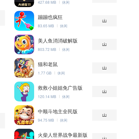
427.68 MB
休闲
蹦蹦也疯狂
83.65 MB
休闲
美人鱼消消破解版
803.72 MB
休闲
猫和老鼠
1.77 GB
休闲
救救小姐姐免广告版
120.14 MB
休闲
中顺斗地主全民版
94.75 MB
休闲
火柴人世界战争最新版