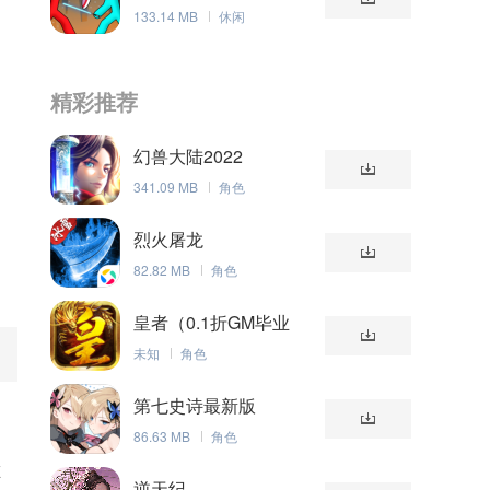
133.14 MB
休闲
精彩推荐
幻兽大陆2022
341.09 MB
角色
烈火屠龙
82.82 MB
角色
皇者（0.1折GM毕业
版）
未知
角色
第七史诗最新版
86.63 MB
角色
唯
逆天纪