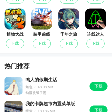
4、具有妙韵、禅机的经典游戏，让传统文化通
过游戏得以新生
5、专业团队打造的防弊系统，公平公正的棋牌
盛宴
植物大战
装甲前线
千年之旅
连线达人
僵尸2
6、经典的传统骨牌游戏，是中华文化之瑰宝，
下载
下载
下载
下载
带玩家体验其魅力
小编评价
热门推荐
1、也被称为麻将的前身，玩起来十分富有禅
鸣人的假期生活
意，通过各种不同的牌组组合进行棋牌调换，不同
下载
角色
/
48.08 MB
的组合都能解开谜题，合理的应用牌组进行配对十
动漫改编手游
分重要！下载中国骨牌试一试吧
我的卡牌超市内置菜单版
2、玩家在玩了几次之后，逐渐发现了诀窍，感
下载
经营
/
189.86 MB