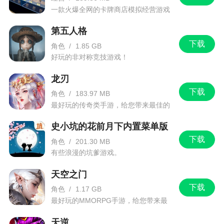
受到了因喜欢而无法放手的乐趣
一款火爆全网的卡牌商店模拟经营游戏
3、带给玩家丰富的烧脑游戏体验。游戏采用经
第五人格
典的传统骨牌玩法，结合详细的新手教程、人机对
下载
角色
/
1.85 GB
战、联机对抗、牌局复盘等游戏玩法
好玩的非对称竞技游戏！
龙刃
更新日志
下载
角色
/
183.97 MB
最好玩的传奇类手游，给您带来最佳的
新增了新手引导
游戏体验！
史小坑的花前月下内置菜单版
修复了个别错误
下载
角色
/
201.30 MB
有些浪漫的坑爹游戏。
天空之门
下载
角色
/
1.17 GB
最好玩的MMORPG手游，给您带来最
佳的游戏体验！
天逆