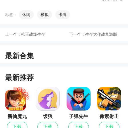
通常是由赌家做庄开始，然后依逆时针方向轮流做
庄，玩家可以独自做庄或与赌场合伙做庄。
标签：
休闲
模拟
卡牌
游戏特色
上一个：
枪王战场生存
下一个：
生存大作战九游版
1、洗牌把牌正面朝下扣在桌上，然后用手和
牌。（和麻将是一样的）
最新合集
2、放下第一张牌 第一轮，由手中有两个6点数
的人先出牌，并且出牌人须打出手中的那张双6点
最新推荐
牌。（基本策略：每位选手都要注意观察：同方和
对方每次打出的牌，每次的出牌都有可能传达出每
个人手中哪些点数的牌比较多或者比较少。目的就
是帮助己方出牌，阻碍对手出牌。）
新仙魔九
饭狼
子弹先生
像素射击
3、开局抓牌每个玩家从牌堆里抽7张牌，面朝
界
自己立在桌子上，小心不要让对手看到你的牌面
下载
下载
下载
下载