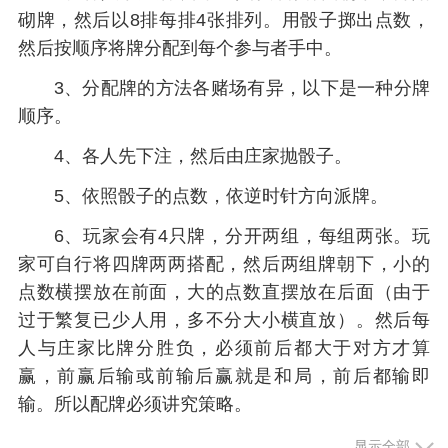
砌牌，然后以8排每排4张排列。用骰子掷出点数，
然后按顺序将牌分配到每个参与者手中。
3、分配牌的方法各赌场有异，以下是一种分牌
顺序。
4、各人先下注，然后由庄家抛骰子。
5、依照骰子的点数，依逆时针方向派牌。
6、玩家会有4只牌，分开两组，每组两张。玩
家可自行将四牌两两搭配，然后两组牌朝下，小的
点数横摆放在前面，大的点数直摆放在后面（由于
过于繁复已少人用，多不分大小横直放）。然后每
人与庄家比牌分胜负，必须前后都大于对方才算
赢，前赢后输或前输后赢就是和局，前后都输即
输。所以配牌必须讲究策略。
6、中国骨牌另一较灵活的赌法是可以轮流庄，
显示全部