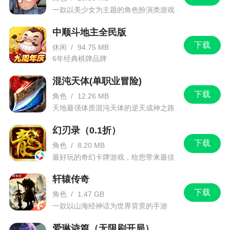
一款以美少女为主题的角色扮演类游戏
中顺斗地主全民版
下载
休闲
/
94.75 MB
6年经典棋牌品牌
混沌天体(单职业冒险)
下载
角色
/
12.26 MB
天地最强体质混沌天体的逆天成神之路
幻刃录（0.1折）
下载
角色
/
8.20 MB
最好玩的奇幻卡牌游戏，给您带来最佳
的游戏体验！
轩辕传奇
下载
角色
/
1.47 GB
一款以山海经神话为世界背景的手游
爱琳诗篇（无限刷开局）