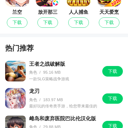
兰空
放开那三
人人捕鱼
天天爱烹
国
饪
下载
下载
下载
下载
热门推荐
王者之战破解版
下载
角色
/
95.16 MB
一款SLG策略战争游戏
龙刃
下载
角色
/
183.97 MB
最好玩的传奇类手游，给您带来最佳的
游戏体验！
雌岛和废弃医院巴比伦汉化版
下载
角色
/
29.88 MB