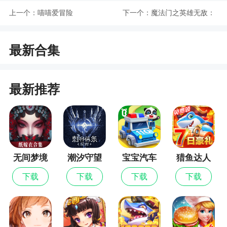
上一个：
喵喵爱冒险
下一个：
魔法门之英雄无敌：
领主争霸
最新合集
最新推荐
无间梦境
潮汐守望
宝宝汽车
猎鱼达人
者
城市
下载
下载
下载
下载