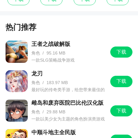
千倍返利，全新珍宝阁一折购！最强福利传奇，邀
你来战
热门推荐
3、战神霸业（沉默代币爽充服）本，具备无与
伦比的福利。上线10分钟就能解锁全部礼包，近乎
王者之战破解版
无限的元宝免费刷，千人攻沙，挂机就能致富，这
下载
角色
/
95.16 MB
样的传奇你还不粉吗？快快上线领取奖励吧
一款SLG策略战争游戏
龙刃
下载
角色
/
183.97 MB
最好玩的传奇类手游，给您带来最佳的
游戏体验！
雌岛和废弃医院巴比伦汉化版
下载
角色
/
29.88 MB
一款以美少女为主题的角色扮演类游戏
中顺斗地主全民版