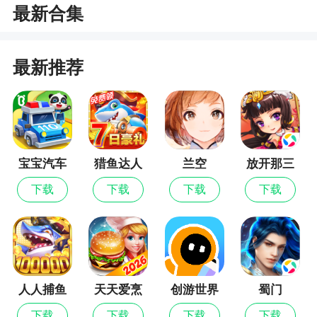
最新合集
3、Boss再高，也怕菜刀。组队合击世界boss，
战斗体验畅快淋漓
4、会长在此挂帅，野外PK团战、BOSS争夺，
最新推荐
目标剑指沙城之主
5、智能挂机系统，副本、任务自动完成，装备
经验躺着拿
宝宝汽车
猎鱼达人
兰空
放开那三
小编评价
城市
国
下载
下载
下载
下载
1、每一个场景都充满着各种未知秘密，玩家们
可以随意的探索
2、战神霸业是款还原经典传奇大型arpg挂机类
手游。经典传奇，回味无穷！上线送vip15、138888
人人捕鱼
天天爱烹
创游世界
蜀门
元宝！开局一刀999，元宝遍地爆！击杀专属BOSS
饪
下载
下载
下载
下载
轻轻松松爆10w充值，白嫖不是梦！超变态无敌资源