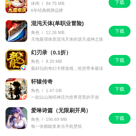
下载
休闲
/
94.75 MB
6年经典棋牌品牌
混沌天体(单职业冒险)
下载
角色
/
12.26 MB
天地最强体质混沌天体的逆天成神之路
幻刃录（0.1折）
下载
角色
/
8.20 MB
最好玩的奇幻卡牌游戏，给您带来最佳
的游戏体验！
轩辕传奇
下载
角色
/
1.47 GB
一款以山海经神话为世界背景的手游
爱琳诗篇（无限刷开局）
下载
角色
/
190.69 MB
每一张都能拿来当手机壁纸