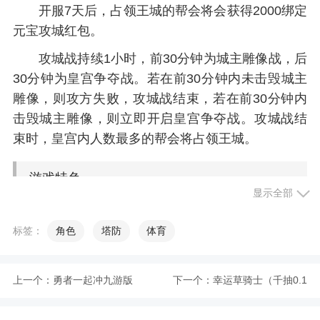
开服7天后，占领王城的帮会将会获得2000绑定
元宝攻城红包。
攻城战持续1小时，前30分钟为城主雕像战，后
30分钟为皇宫争夺战。若在前30分钟内未击毁城主
雕像，则攻方失败，攻城战结束，若在前30分钟内
击毁城主雕像，则立即开启皇宫争夺战。攻城战结
束时，皇宫内人数最多的帮会将占领王城。
游戏特色
显示全部
1、通过公会协助功能，打造真实互助的游戏社
标签：
角色
塔防
体育
交环境，更有跨服阵营战玩法，公会齐心争夺区服
最高荣誉
上一个：
勇者一起冲九游版
下一个：
幸运草骑士（千抽0.1
2、三端互通的精彩玩法体验，可以带给你全新
的复刻画风效果
折版）