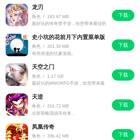
龙刃
下载
角色
/
183.97 MB
最好玩的传奇类手游，给您带来最佳的
游戏体验！
史小坑的花前月下内置菜单版
下载
角色
/
201.30 MB
有些浪漫的坑爹游戏。
天空之门
下载
角色
/
1.17 GB
最好玩的MMORPG手游，给您带来最
佳的游戏体验！
天逆
下载
角色
/
316.72 MB
全新策略国战等你来。
凤凰传奇
下载
角色
/
396.42 MB