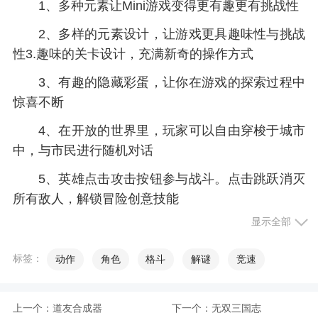
1、多种元素让Mini游戏变得更有趣更有挑战性
2、多样的元素设计，让游戏更具趣味性与挑战
性3.趣味的关卡设计，充满新奇的操作方式
3、有趣的隐藏彩蛋，让你在游戏的探索过程中
惊喜不断
4、在开放的世界里，玩家可以自由穿梭于城市
中，与市民进行随机对话
5、英雄点击攻击按钮参与战斗。点击跳跃消灭
所有敌人，解锁冒险创意技能
显示全部
6、化身暴风英雄数百个强大而独特的敌人进行
冒险战斗，获取装备挑战更高级的情节
标签：
动作
角色
格斗
解谜
竞速
小编评价
上一个：
道友合成器
下一个：
无双三国志