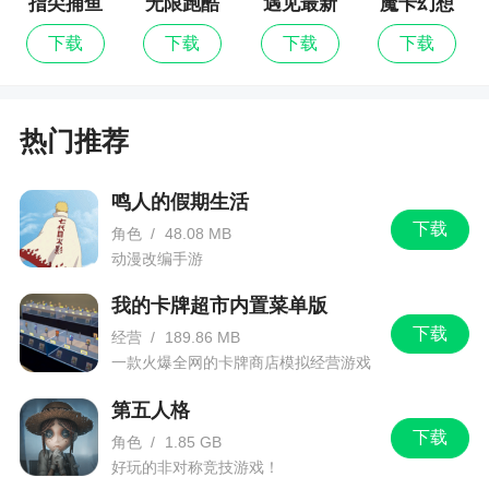
指尖捕鱼
无限跑酷
遇见最新
魔卡幻想
百度版
版
下载
下载
下载
下载
热门推荐
鸣人的假期生活
下载
角色
/
48.08 MB
动漫改编手游
我的卡牌超市内置菜单版
下载
经营
/
189.86 MB
一款火爆全网的卡牌商店模拟经营游戏
第五人格
下载
角色
/
1.85 GB
好玩的非对称竞技游戏！