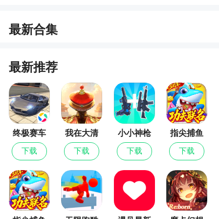
1、多样的元素设计，让游戏更具趣味性与挑战
性
最新合集
2、3D高清游戏场景画面，游戏提供了超多英雄
角色可以选择，丰富的游戏玩法，在城市暴风英雄
最新推荐
中，玩家将扮演超级英雄，提升属性，实力，守卫
城市安全
终极赛车
我在大清
小小神枪
指尖捕鱼
当皇帝
手
下载
下载
下载
下载