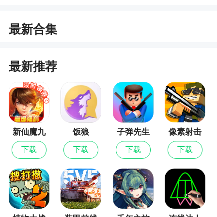
1、这是一个有爱.有温度的世界，在这里，你能
够寻觅到一群与你相性相合的好友，成为彼此最坚
最新合集
强的后盾；可以与家族成员建立亲密的羁绊，并肩
对抗共同的敌人；也可以为人师，成为他人忍者之
路上唯一炽热的明灯
最新推荐
2、在极具东方特色的水墨风格下，忍者必须死
3融入现代动画的设计理念，在千千万万的手机游戏
中独树一帜
3、忍界的一草一木.一花一树都充满灵动的生命
新仙魔九
饭狼
子弹先生
像素射击
力。行云流水又极具张力的泼墨笔触，让浓浓的战
界
下载
下载
下载
下载
斗氛围跃然纸上。传统水墨画融入了现代动画概
念，为每处山水注入生命灵气；独创2D手绘与3D结
合的呈现方式，为忍界拓展了空间纵深；潮音雅乐
相伴，烘托情绪氛围，上演视觉飨宴
4、精美的游戏画面：游戏采用了极具东方风格