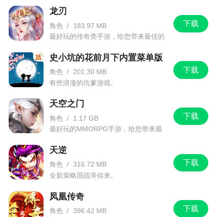
戏达指定数量，即可获得游戏奖励，邀请的好友越
龙刃
多奖励越丰富！赶快集结三五好友一起进入忍者的
下载
角色
/
183.97 MB
世界体验一番
最好玩的传奇类手游，给您带来最佳的
游戏体验！
2、在这里作为萌新忍者的你，将见证忍者和武
史小坑的花前月下内置菜单版
士们之间的恩怨纠缠，还要面对神秘的鬼族，在这
下载
角色
/
201.30 MB
里揭开一个个的悬念与阴谋，燃烧你的忍者之魂，
有些浪漫的坑爹游戏。
感兴趣的快来本站下载吧
天空之门
下载
角色
/
1.17 GB
最好玩的MMORPG手游，给您带来最
佳的游戏体验！
天逆
下载
角色
/
316.72 MB
全新策略国战等你来。
凤凰传奇
下载
角色
/
396.42 MB