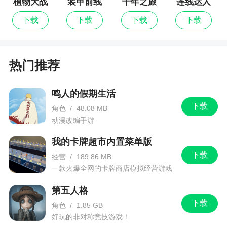
植物大战
装甲前线
千年之旅
连线达人
的水墨画面，同时融入了现代的动画设计理念，让
僵尸2
下载
下载
下载
下载
玩家感受到神秘的忍者世界
5、丰富的游戏内容：游戏中有多种不同的关卡
和挑战，玩家可以通过不断挑战提升自己的技能和
热门推荐
等级，同时还可以解锁更多的忍者角色和装备
6、战斗结合跑酷，在各式奇思妙想的关卡机关
鸣人的假期生活
下载
中挑战自我，追求极限的爽感；出色的BOSS设计，
角色
/
48.08 MB
动漫改编手游
每一个技能都会带来不同的爽快体验；与身怀绝技
的忍者超级英雄一起，面对极限挑战，点燃最热血
我的卡牌超市内置菜单版
的少年梦；神兵秘宝相伴，让忍者英雄如虎添翼；
下载
经营
/
189.86 MB
原创多人战斗，造就最具策略性的战斗跑酷体验
一款火爆全网的卡牌商店模拟经营游戏
第五人格
小编评价
下载
角色
/
1.85 GB
好玩的非对称竞技游戏！
1、活动期间复製个人招待码，邀请好友进入游