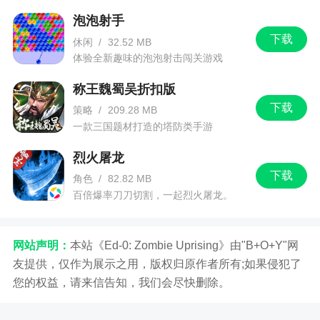
泡泡射手
下载
休闲
/
32.52 MB
体验全新趣味的泡泡射击闯关游戏
称王魏蜀吴折扣版
下载
策略
/
209.28 MB
一款三国题材打造的塔防类手游
烈火屠龙
下载
角色
/
82.82 MB
百倍爆率刀刀切割，一起烈火屠龙。
网站声明：
本站《Ed-0: Zombie Uprising》由"B+O+Y"网
友提供，仅作为展示之用，版权归原作者所有;如果侵犯了
您的权益，请来信告知，我们会尽快删除。