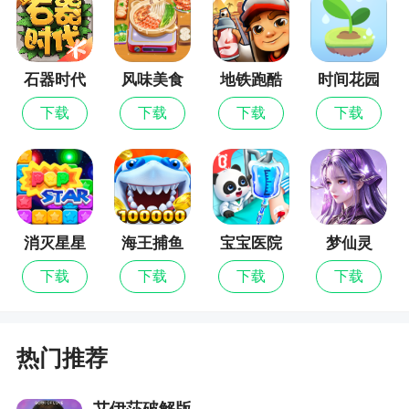
2，上手简单，玩法丰富，五星推荐。
3，调整了游戏强度，提升游戏体验。
石器时代
风味美食
地铁跑酷
时间花园
觉醒
街
下载
下载
下载
下载
消灭星星
海王捕鱼
宝宝医院
梦仙灵
全新版
下载
下载
下载
下载
热门推荐
艾伊莎破解版