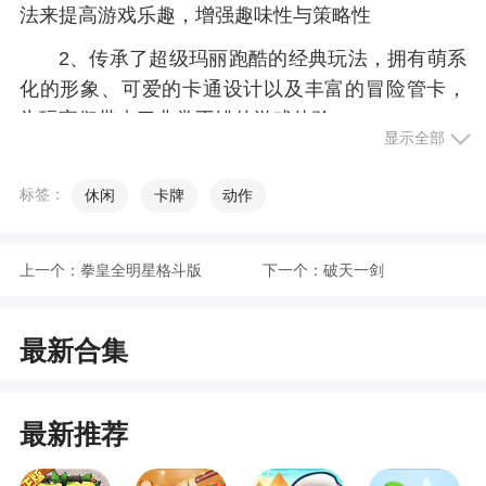
法来提高游戏乐趣，增强趣味性与策略性
2、传承了超级玛丽跑酷的经典玩法，拥有萌系
化的形象、可爱的卡通设计以及丰富的冒险管卡，
为玩家们带来了非常不错的游戏体验
显示全部
3、趣味的卡通风格，创意的游戏玩法。游戏具
有丰富的挑战性，各种玩法，乐趣无穷！适合小朋
标签：
休闲
卡牌
动作
友们！欢迎来下载
4、我的萌宠世界，一款带操作感的休闲手游。
上一个：
拳皇全明星格斗版
下一个：
破天一剑
不但界面简洁，美术风格可爱，角色设计精美，而
且只需单指点击、滑动就能释放强力技能，带你领
最新合集
略到不一样的游戏世界
更新日志
最新推荐
1，游戏画面精美，音效优美，运行流畅。