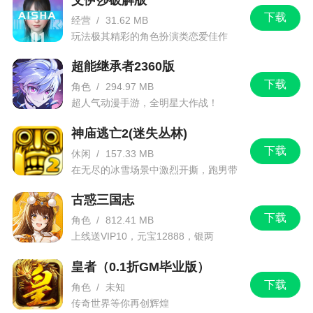
下载
经营
/
31.62 MB
玩法极其精彩的角色扮演类恋爱佳作
超能继承者2360版
下载
角色
/
294.97 MB
超人气动漫手游，全明星大作战！
神庙逃亡2(迷失丛林)
下载
休闲
/
157.33 MB
在无尽的冰雪场景中激烈开撕，跑男带
你进入竞速逃亡旅程
古惑三国志
下载
角色
/
812.41 MB
上线送VIP10，元宝12888，银两
1288888
皇者（0.1折GM毕业版）
下载
角色
/
未知
传奇世界等你再创辉煌