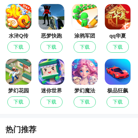
绝版大礼包，大量福利免费拿
2、最强战宠助你打BOSS，前期培养战宠，轻
松杀怪，冰冻怪物
水浒Q传
恶梦快跑
涂鸦军团
qq华夏
3、神职变身系统，激情攻城群战：特色身份，
下载
下载
下载
下载
不同外观，不同特性等你选
4、神兵系统：神兵攻击助战：还在为刷怪速度
慢？激活倚天辟地，大范围群攻技能，超快刷怪
5、即时战斗，同步竞技
梦幻花园
迷你世界
梦幻魔法
极品狂飙
游戏特色
屋
飞车
下载
下载
下载
下载
1、游戏画质堪比电影，让你在沉浸感满满的传
奇冒险
热门推荐
2、体验最轻快的操作，感受强者之间的对决