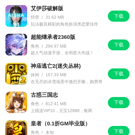
艾伊莎破解版
3、完美画质呈现经典地图，大陆新貌更完美
下载
经营
/
31.62 MB
4、全新游戏方式享受热血传奇体验，刺激的武
玩法极其精彩的角色扮演类恋爱佳作
器组合带来新的乱斗过程感受热血对战玩法
超能继承者2360版
下载
角色
/
294.97 MB
小编评价
超人气动漫手游，全明星大作战！
1、龙城传奇单职业延续经典传奇玩法的基础上
神庙逃亡2(迷失丛林)
进行创新和升级，玩家可自由选择喜爱的职业进行
下载
休闲
/
157.33 MB
游戏，可在线转职，超高爆率给你无限惊喜，上线
在无尽的冰雪场景中激烈开撕，跑男带
你进入竞速逃亡旅程
即送vip，还等什么
古惑三国志
2、爆出神器不是梦，爆多把还能合成。另有挂
下载
角色
/
812.41 MB
机升级系统，刀刀切割也能自动，升级无阻。剧情
上线送VIP10，元宝12888，银两
1288888
人物还原1.76本，带来原汁原味的游戏体验。神
皇者（0.1折GM毕业版）
兵，翅膀与爆光柱，拿到爽为止
下载
角色
/
未知