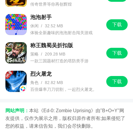
传奇世界等你再创辉煌
泡泡射手
下载
休闲
/
32.52 MB
体验全新趣味的泡泡射击闯关游戏
称王魏蜀吴折扣版
下载
策略
/
209.28 MB
一款三国题材打造的塔防类手游
烈火屠龙
下载
角色
/
82.82 MB
百倍爆率刀刀切割，一起烈火屠龙。
网站声明：
本站《Ed-0: Zombie Uprising》由"B+O+Y"网
友提供，仅作为展示之用，版权归原作者所有;如果侵犯了
您的权益，请来信告知，我们会尽快删除。