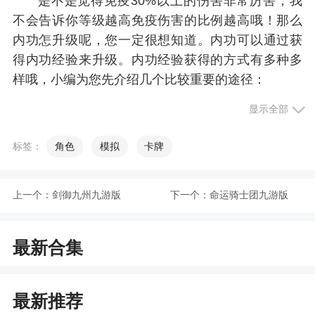
是不是觉得免疫30%以上的伤害非常厉害，我
不会告诉你等级越高免疫伤害的比例越高哦！那么
内功怎升级呢，您一定很想知道。内功可以通过获
得内功经验来升级。内功经验获得的方式有多种多
样哦，小编为您先介绍几个比较重要的途径：
1、挑战经验副本（大量）
显示全部
2、击杀转生地图野怪（大量）
标签：
角色
模拟
卡牌
3、挑战封魔岭、爬塔副本（大量）
另外，开服活动——战力比拼中，会送出大量
上一个：
剑御九州九游版
下一个：
命运骑士团九游版
的内功经验券。所以在开服的时候各位勇士赶紧去
提升战力吧，仅限开服前7天哟！
最新合集
游戏福利
最新推荐
1、登录就送贵族5称号，1亿元宝，50W绑钻，