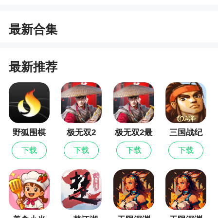
植作物以及养殖动物来打造自己的理想庄园。在游
戏中，您可以自由选择种植作物的品种，比如小
最新合集
麦、玉米、葡萄等等，并且可以根据需要选择不同
的地块来进行种植，同时您需要考虑气候、土壤、
最新推荐
水源等因素，合理利用资源，提高产量
2、你不仅是消除高手，更是家居设计大师。用
你的智慧和创意，将废弃的庄园变成梦中的乌托
邦，享受每一次消除带来的惊喜，感受每一次装修
完成的成就感。现在就加入麦吉庄园，开启你的梦
野狐围棋
极无双2
极无双2最
三国战纪
幻家装之旅吧
新版
下载
下载
下载
下载
3、游戏中还有各种类型的任务和挑战，完成这
些任务可以获得丰富的奖励和经验
更新日志