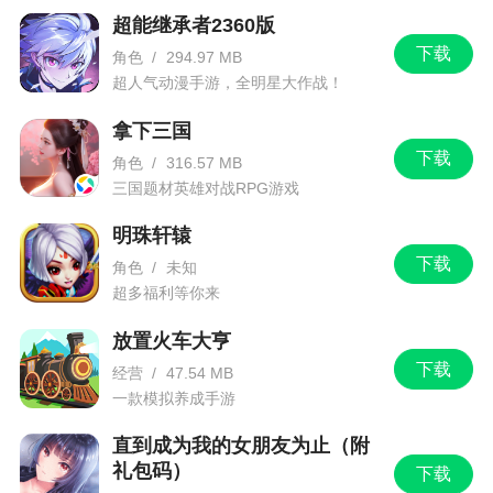
超能继承者2360版
下载
角色
/
294.97 MB
超人气动漫手游，全明星大作战！
拿下三国
下载
角色
/
316.57 MB
三国题材英雄对战RPG游戏
明珠轩辕
下载
角色
/
未知
超多福利等你来
放置火车大亨
下载
经营
/
47.54 MB
一款模拟养成手游
直到成为我的女朋友为止（附
礼包码）
下载