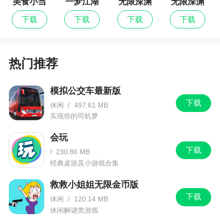
美食小当
一梦江湖
无限深渊
无限深渊
《麦吉庄园》更新啦！
家
最新版
下载
下载
下载
下载
数百个主线任务更新放出！
别忘了每周都有新关卡更新哦！
热门推荐
最好的祝福，
麦吉庄园团队
模拟公交车最新版
下载
休闲
/
497.61 MB
实现你的司机梦
会玩
下载
/
230.86 MB
经典桌游及小游戏合集
救救小姐姐无限金币版
下载
休闲
/
120.14 MB
休闲解谜类游戏