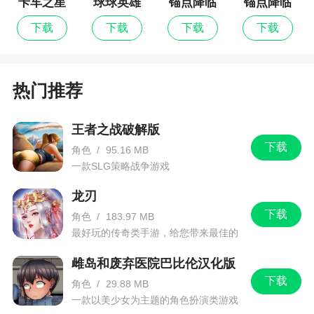
卡车之星
球球英雄
锚点降临
锚点降临
梦开启！
九游版
下载
下载
下载
下载
全新心魄养成：
心魄系统不再重置，成长永久保留，长线保值
版推出全新心魄天赋系统：
热门推荐
● 飞剑贺岁团心魄效果回归，更有全新心魄效果
加入，可自由搭配心魄效果
王者之战破解版
下载
角色
/
95.16 MB
● 新增心魄秘匣强化玩法，通过幸存者玩法获得
一款SLG策略战争游戏
心魄秘匣图纸进行强化可以提高队伍属性
龙刃
● 新增心魄合成玩法，低品质的心魄可以合成高
下载
角色
/
183.97 MB
品质心魄，持续进化不停止
最好玩的传奇类手游，给您带来最佳的
游戏体验！
● 新增心魄洗练功能，高品质心魄可以洗练，有
雌岛和废弃医院巴比伦汉化版
机会获得更稀有的心魄效果
下载
角色
/
29.88 MB
全新PVP玩法：荣光竞技场
一款以美少女为主题的角色扮演类游戏