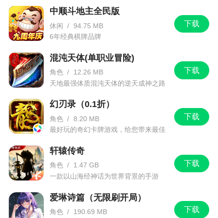
放置玩法解放双手，梦灵乱斗全面来袭，长线
中顺斗地主全民版
保值版推出全新荣光竞技场玩法：
下载
休闲
/
94.75 MB
6年经典棋牌品牌
● 捕梦者可编辑阵容挑战其他捕梦者，赢得段位
积分获得奖励
混沌天体(单职业冒险)
下载
角色
/
12.26 MB
● 梦灵为自动战斗，随段位提升可上阵更多梦
天地最强体质混沌天体的逆天成神之路
灵，最多可上阵15名梦灵
幻刃录（0.1折）
全新回响升品养成：
下载
角色
/
8.20 MB
存盘刷取难度大幅降低，长线保值版推出全新
最好玩的奇幻卡牌游戏，给您带来最佳
的游戏体验！
回响升品系统：
轩辕传奇
● 五星梦灵消耗回响晶核可提升梦灵回响品级，
下载
角色
/
1.47 GB
升品后可获得属性加成
一款以山海经神话为世界背景的手游
● 升品达到特定星级可获得回响品质提升效果，
爱琳诗篇（无限刷开局）
不再刷出低品质回响
下载
角色
/
190.69 MB