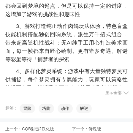
都会回到梦境的起点，但是可以保持一定的进度，
这增加了游戏的挑战性和趣味性
3、游戏打造纯正动作肉鸽玩法体验，特色盲盒
技能机制搭配独创回响系统，派生万千招式组合，
带来超高随机性战斗；无AI纯手工用心打造美术画
面，每一帧都来自匠心绘制。更有诸多奇遇、解谜
等彩蛋等待「捕梦者的探索
4、多样化梦灵系统：游戏中有大量独特梦灵可
供捕捉，每个梦灵拥有专属能力，玩家可以策略性
地搭配梦灵，解锁千变万化的战斗风格和技能组合
显示全部
5、巨大的梦幻房间:关卡规划精心设计了巨大的
随机房间，让你在每次冒险中体验新的挑战和冒险
标签：
冒险
塔防
动作
解谜
小编评价
上一个：
CQB射击2汉化版
下一个：
侍魂晓