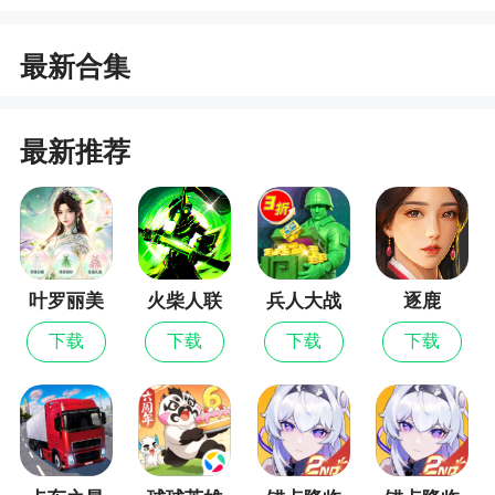
1、无尽梦回快手游戏弹指宇宙工作室制作的肉
鸽打斗手机游戏，这个简称梦游的作品，可以让玩
最新合集
家和梦灵结合，自由创造千万种技能，在梦境中争
夺第一
最新推荐
2、高清多场景画面呈现，游戏带来了多种好玩
的游戏模式可以选择，游戏中，玩家将扮演主角，
进入梦境，与梦境怪物战斗
更新日志
叶罗丽美
火柴人联
兵人大战
逐鹿
颜公主
盟3
下载
下载
下载
下载
《无尽梦回》长线保值版【烬夜新生】将于4月
17日正式开启，具体更新内容如下：
新梦灵：
● 全新五星梦灵「死亡之梦·杰尔曼」 ，限时捕