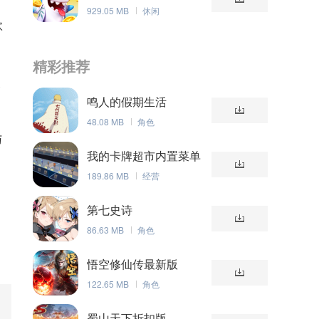
929.05 MB
休闲
欧
精彩推荐
奖
鸣人的假期生活
48.08 MB
角色
与
我的卡牌超市内置菜单
版
189.86 MB
经营
过
第七史诗
86.63 MB
角色
悟空修仙传最新版
122.65 MB
角色
蜀山天下折扣版