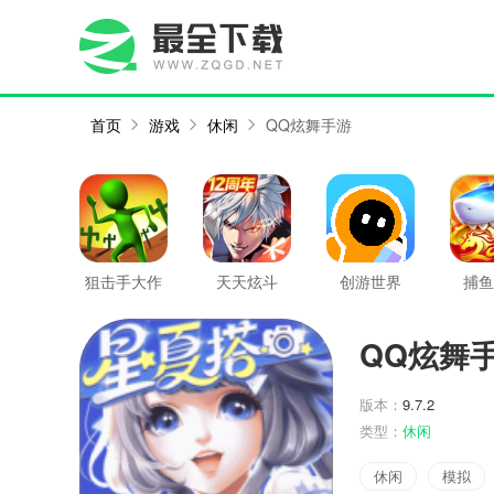
首页
游戏
休闲
QQ炫舞手游
狙击手大作
天天炫斗
创游世界
捕鱼
战
QQ炫舞
版本：
9.7.2
类型：
休闲
休闲
模拟