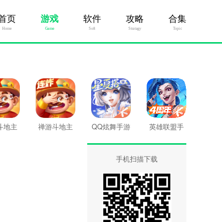
首页
游戏
软件
攻略
合集
Home
Game
Soft
Stratagy
Topic
斗地主
禅游斗地主
QQ炫舞手游
英雄联盟手
新版
游
手机扫描下载