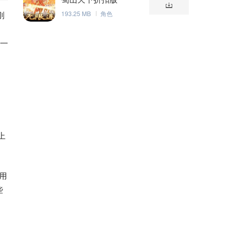
刚
193.25 MB
角色
之一
。
上
用
些