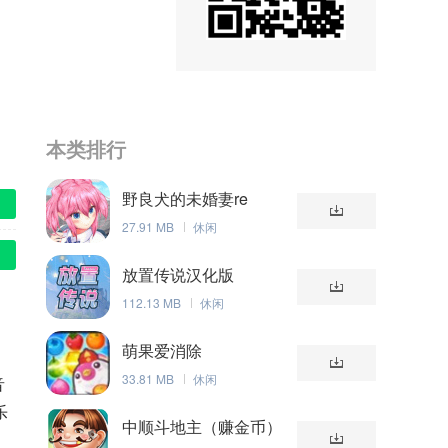
本类排行
野良犬的未婚妻re
27.91 MB
休闲
放置传说汉化版
112.13 MB
休闲
萌果爱消除
33.81 MB
休闲
音
乐
中顺斗地主（赚金币）