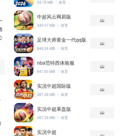
54.79 MB
体育
中超风云网易版
一
245.57 MB
体育
德
公
足球大师黄金一代qq版
848.24 MB
体育
nba范特西体验服
641.63 MB
体育
实况中超国际版
387.26 MB
体育
得
实况中超果盘版
387.26 MB
体育
得
实况中超