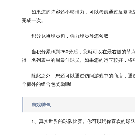
如果您的阵容还不够强力，可以考虑通过反复挑
完成一次。
积分兑换球员包，强力球员等您领取
当积分累积到250分后，您就可以在最右侧的节
得一名列表中的周最佳球员。如果您的运气较好，将可
除此之外，您还可以通过访问游戏中的商店，通
个额外的组合包奖励呦!
游戏特色
1、真实世界的球队比赛。你可以玩你喜欢的球队