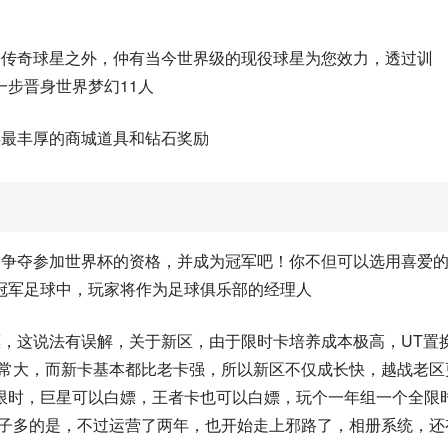
了传奇球星之外，仲有当今世界级的现役球星为您效力，透过训
步晋身世界梦幻11人
得最丰厚的商城道具和钻石奖励
，争夺参加世界杯的资格，并成为冠军吧！你不但可以选用喜爱
冠军足球中，玩家将作为足球俱乐部的经理人
嫖，这说法有误解，关于新区，由于限时卡培养成本极高，UT置
非常大，而新卡基本都比老卡强，所以新区不仅成长快，越战老区
限时，巨星可以白嫖，王者卡也可以白嫖，玩个一年组一个全限
例子多的是，不过运营了两年，也开始走上邪路了，相册系统，还