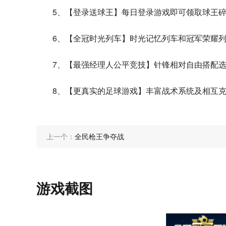
5、【登录送球王】每日登录游戏即可领取球王
6、【全冠时光列车】时光记忆列车和冠军荣耀
7、【最强经理人公平竞技】针锋相对自由搭配
8、【更真实的足球游戏】丰富战术系统及相互
上一个：
全民枪王争夺战
游戏截图