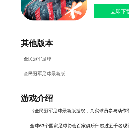
立即下
其他版本
全民冠军足球
全民冠军足球最新版
游戏介绍
《全民冠军足球最新版授权，真实球员参与动作
全球63个国家足球协会百家俱乐部超过五千名