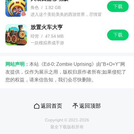
下载
4、不同的任务给你的感受也会有所不同，全力
角色
/
1.82 GB
进入这个美轮美奂的西游世界，尽情冒
的完成所有任务能提升综合技术水平
险吧！
5、对局体验升级，感受更加对战乐趣
放置火车大亨
下载
经营
/
47.54 MB
6、在游戏中，您可以边听歌边，享受音乐的魅
一款模拟养成手游
力和游戏的快感
小编评价
网站声明：
本站《Ed-0: Zombie Uprising》由"B+O+Y"网
友提供，仅作为展示之用，版权归原作者所有;如果侵犯了
您的权益，请来信告知，我们会尽快删除。
1、游戏方式以传统下落式音符玩法的为核心玩
法，在传统敲击音符玩法基础上加入滑动音符，游
戏过程中单键敲击与滑动屏幕的操作方式更容易让
玩家体验到演奏音乐的乐趣
返回首页
返回顶部
2、它不仅让我们能够享受极致的音乐体验，还
Copyright © 2021-2026
能够在游戏中不断地挑战自我，提高并磨练自己的
最全下载版权所有