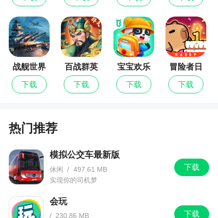
分肯定要先熟悉这首歌曲，能让手指记住歌曲的律
动和感觉，有时自己还没反应过来手就已经按了下
去，这就是肌肉记忆。
2、连续点击,Full Combo
我们都知道，连续点击基础得分会增加，所以
战舰世界
百战群英
宝宝欢乐
冒险者日
闪击战
教室
记
得分的关键也是持续性，中间尽量不要断开，击中
下载
下载
下载
下载
所有的键，注意力集中起来别被外界干扰，最后达
到Full Combo也是会有一种满满的成就感哦！
热门推荐
3、高评分的关键，Perfect
《节奏大师里想要获得高评分，分数的等级是
模拟公交车最新版
关键，就是我们常说的连P（Perfect），而这是靠手
下载
休闲
/
497.61 MB
指的点击时机决定的，这就要求玩家在操作的过程
实现你的司机梦
中对手感、乐感和节奏感的把握。
会玩
4、双人操作,叫上朋友一起嗨
下载
/
230.86 MB