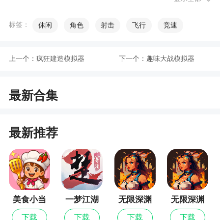
「终极测试」版本。
标签：
休闲
角色
射击
飞行
竞速
游戏攻略
歌曲如何打到更高的评分
上一个：
疯狂建造模拟器
下一个：
趣味大战模拟器
在《节奏大师中，一把游戏结束后会统计玩家
的数据给予一个总体评分，比如最高的SSS，这是
最新合集
很多人的目标，尤其是收集狂，不把全部歌曲打通
那肯定是心里痒痒的。
最新推荐
那么怎样才能更快上手，拿到最高评分呢，下
面我们将讲解下方法：
1.勤加练习,让肌肉记忆
《节奏大师内容就是在音乐的节奏里按节拍去
美食小当
一梦江湖
无限深渊
无限深渊
点击下落的音符，那么，我们想在结束时获得高评
家
最新版
下载
下载
下载
下载