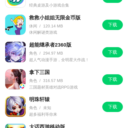
作为最后一个压轴方法，我们的大招就是，再
经典桌游及小游戏合集
叫个朋友一起玩！键位多的玩法下，一般人都需要
救救小姐姐无限金币版
灵活的双手一起来进行操作，左右手各控制三键，
下载
休闲
/
120.14 MB
分工明确，不会错位。如果确实是手残党玩家但是
休闲解谜类游戏
又非常想过关的话，不妨叫上你的朋友，一起协作
完成，别有一番乐趣。
超能继承者2360版
下载
角色
/
294.97 MB
超人气动漫手游，全明星大作战！
游戏特色
拿下三国
1、社交互动元素：除了单人模式外，节奏大师
下载
角色
/
316.57 MB
还提供了多人对战、排位赛等多种社交玩法，可以
三国题材英雄对战RPG游戏
与其他玩家竞争排名、解锁成就等
明珠轩辕
2、节奏大师有海量的关卡等你来挑战，完成每
下载
角色
/
未知
一个挑战都能获得大量的奖励和积分
超多福利等你来
3、钻石货币系统全线上架，多元消费爽歪歪
大话西游移动版