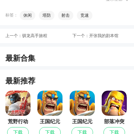
游戏特色
标签：
休闲
塔防
射击
竞速
1、兑奖中心全，更多奖品等你来
2、掌心里的升级游戏，走到哪玩到哪
上一个：
驯龙高手旅程
下一个：
开张我的剧本馆
3、棋牌游戏聚集地，多种玩法乐趣多
最新合集
4、界面精美多乐团队专门打造的升级，为手机
&平板特意适配，带给您优质的视觉体验
最新推荐
5、精美游戏界面可爱画风，3D游戏音效
6、抠底翻倍，有对子、拖拉机，倍数翻起来
小编评价
荒野行动
王国纪元
王国纪元
部落冲突
1、在不同的地方QQ欢乐升级这种纸牌的叫法
最新版
下载
下载
下载
下载
也是不同像摔小二、拖拉机，但玩法大致一样，可