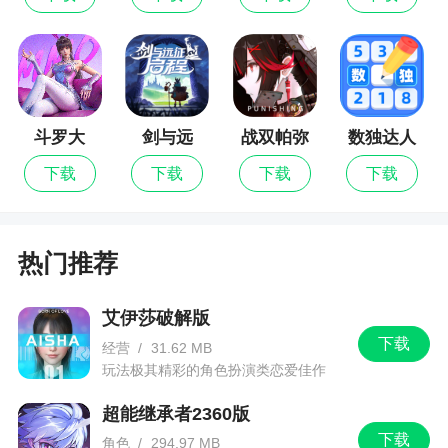
能会有少许的不同。小编这里叫拖拉机，小时候很
喜欢玩，现在都不知道怎么玩了
2、不仅可以单人游戏，又能其他玩家在线对
战，不管你在什么地方让你都能玩的爽快！经典的
斗罗大
剑与远
战双帕弥
数独达人
升级玩法，让你乐趣多多
陆：猎魂
征：启程
什
下载
下载
下载
下载
世界
3、很多人都爱玩它如果在生活中找不到牌友怎
么办？别着急赶紧来下载升级手机客户端时时刻刻
网上对战，包你玩过瘾感兴趣的小伙伴快来下载吧
热门推荐
更新日志
艾伊莎破解版
下载
经营
/
31.62 MB
【优化】提升游戏体验，打牌更流畅
玩法极其精彩的角色扮演类恋爱佳作
【修复】解决一些已知问题
超能继承者2360版
下载
角色
/
294.97 MB