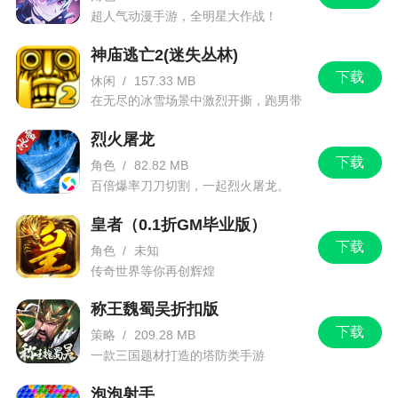
超人气动漫手游，全明星大作战！
神庙逃亡2(迷失丛林)
下载
休闲
/
157.33 MB
在无尽的冰雪场景中激烈开撕，跑男带
你进入竞速逃亡旅程
烈火屠龙
下载
角色
/
82.82 MB
百倍爆率刀刀切割，一起烈火屠龙。
皇者（0.1折GM毕业版）
下载
角色
/
未知
传奇世界等你再创辉煌
称王魏蜀吴折扣版
下载
策略
/
209.28 MB
一款三国题材打造的塔防类手游
泡泡射手