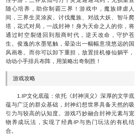
性手游，三界众仙与万千灵宠通通驾到，无损重置
随心培养，助你制霸三界！游戏中，魔族肆虐人
间，三界生灵涂炭。讨伐魔族、对战大妖、智斗爬
塔，花式对局，一战封神！身为天命之人的你，将
通过时空裂缝回到殷商时代，逆天改命，守护苍
生。俊逸的水墨笔触，晕染出一幅幅意境悠远的国
风画卷。而你可以卸下重担，放置挂机修仙躺平，
动动小手排兵布阵，用策略出奇制胜！
游戏攻略
1.IP文化底蕴：依托《封神演义》深厚的文学底
蕴与广泛的群众基础，封神幻想世界具备天然的吸
引力与较高的认知度。游戏巧妙融合封神元素与宠
物养成玩法，实现了经典IP与热门玩法的有机结
合。