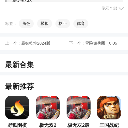
游戏特色
显示全部
1、游戏的过程中升级自己的战斗角色，还可以
标签：
角色
模拟
格斗
体育
学习不同的仙术玩法
2、你探索的精神世界越神秘，永恒生命的道路
上一个：
霸御乾坤2024版
下一个：
冒险佣兵团（0.05
就会有各种各样的考验，给你带来更多快乐的对抗
3、在战斗中快速提升成长，大量的副本任务等
折）
最新合集
你去完成
4、神话传说融合：游戏中融合了大量的中国神
话传说元素，如封神榜、八仙过海等，增加了游戏
最新推荐
的文化底蕴和教育意义
5、灵性宠物升级，提升星的战斗力，成为你的
小战斗伙伴，陪你战斗
野狐围棋
极无双2
极无双2最
三国战纪
小编评价