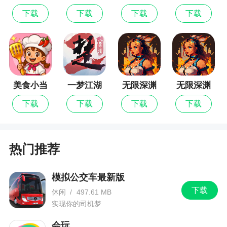
新版
下载
下载
下载
下载
1、挑战大侠必定可以使你的战斗能力在短时间
极限提升，快来体验一下游戏
2、经典哪吒角色为你呈现，在这里开启自己的
封神之旅，会有诸多的挑战需要你去完成，完整更
美食小当
一梦江湖
无限深渊
无限深渊
多的技能来打造专属的战斗冒险连招
家
最新版
下载
下载
下载
下载
3、打了20分钟左右，画风非常符合我，打击感
十足，就是得五分的神作。操作难度是有的，需要
好好磨炼，不然容易被虐，同时匹配的时候容易
热门推荐
卡，所以扣一分，如果你喜欢硬核而且公平，水墨
画风，这个就非常符合你的需求
模拟公交车最新版
下载
休闲
/
497.61 MB
更新日志
实现你的司机梦
修复了已知问题
会玩