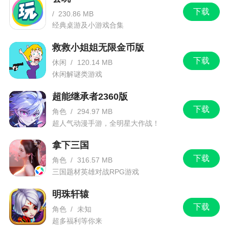
下载
/
230.86 MB
经典桌游及小游戏合集
救救小姐姐无限金币版
下载
休闲
/
120.14 MB
休闲解谜类游戏
超能继承者2360版
下载
角色
/
294.97 MB
超人气动漫手游，全明星大作战！
拿下三国
下载
角色
/
316.57 MB
三国题材英雄对战RPG游戏
明珠轩辕
下载
角色
/
未知
超多福利等你来