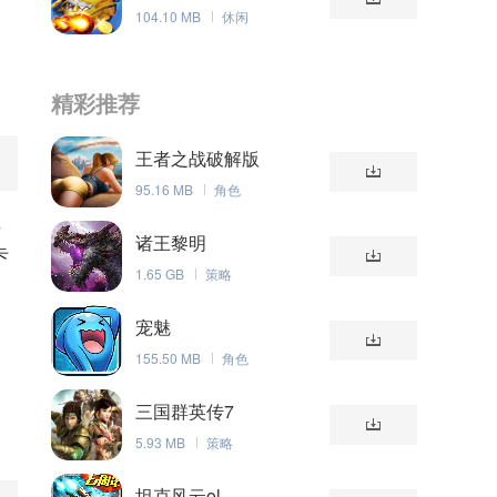
104.10 MB
休闲
精彩推荐
王者之战破解版
95.16 MB
角色
戏
诸王黎明
卡
1.65 GB
策略
宠魅
和
155.50 MB
角色
三国群英传7
5.93 MB
策略
坦克风云ol