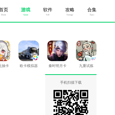
首页
游戏
软件
攻略
合集
Home
Game
Soft
Stratagy
Topic
元抽卡
欧卡模拟器
秦时明月卡
九重试炼
爽
牌版
手机扫描下载