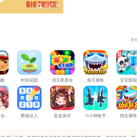
更
跑酷
时间花园
消灭星星全
海王捕鱼
宝宝医院
新版
合合
数独达人
盲盒派对
小小神枪手
指尖捕鱼