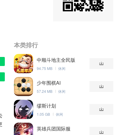
本类排行
中顺斗地主全民版
94.75 MB
休闲
少年围棋AI
57.24 MB
休闲
缪斯计划
1.05 GB
休闲
松
更
英雄兵团国际服