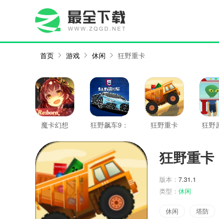
首页
游戏
休闲
狂野重卡
魔卡幻想
狂野飙车9：
狂野重卡
狂野
竞速传奇
狂野重卡
版本：
7.31.1
类型：
休闲
休闲
塔防