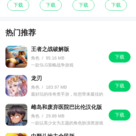
九游版
最新版
下载
下载
下载
下载
热门推荐
王者之战破解版
下载
角色
/
95.16 MB
一款SLG策略战争游戏
龙刃
下载
角色
/
183.97 MB
最好玩的传奇类手游，给您带来最佳的
游戏体验！
雌岛和废弃医院巴比伦汉化版
下载
角色
/
29.88 MB
一款以美少女为主题的角色扮演类游戏