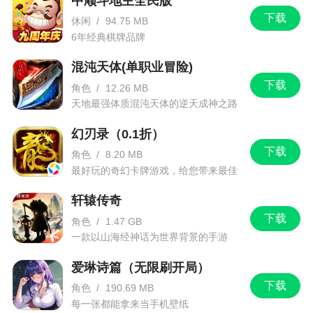
中顺斗地主全民版
下载
休闲
/
94.75 MB
6年经典棋牌品牌
混沌天体(单职业冒险)
下载
角色
/
12.26 MB
天地最强体质混沌天体的逆天成神之路
幻刃录（0.1折）
下载
角色
/
8.20 MB
最好玩的奇幻卡牌游戏，给您带来最佳
的游戏体验！
轩辕传奇
下载
角色
/
1.47 GB
一款以山海经神话为世界背景的手游
爱琳诗篇（无限刷开局）
下载
角色
/
190.69 MB
每一张都能拿来当手机壁纸