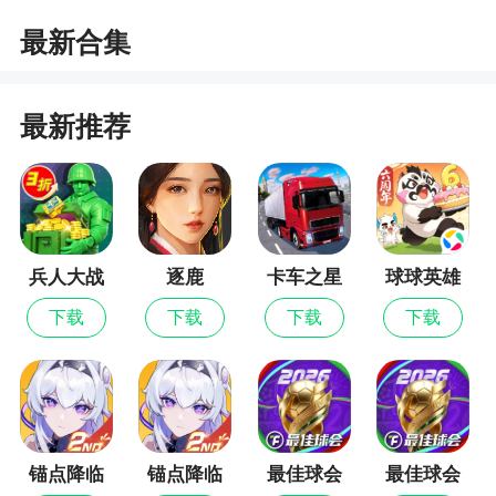
现金版）
技毕业阵容）
上对决战斗
最新合集
最新推荐
兵人大战
逐鹿
卡车之星
球球英雄
下载
下载
下载
下载
锚点降临
锚点降临
最佳球会
最佳球会