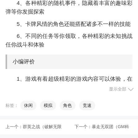
4、各种精彩的随机事件，隐藏着丰富的趣味彩
弹等你发掘探索
5、卡牌风情的角色还能搭配诸多不一样的技能
6、不同的任务等你领取，各种精彩的未知挑战
任你战斗和体验
小编评价
1、游戏有着超级精彩的游戏内容可以体验，在
这里玩家能体验到超多趣味的玩法模式，在这里你
显示全部
可以尽情的冒险探索，对此喜欢的玩家快下载哦
标签：
休闲
模拟
角色
竞速
2、放置传说中文版为大家带来超值的福利，现
在上线即可领取豪华钻石礼包，还有各种传说级的
装备掉落，增强你的角色战斗力，游戏的玩法也比
上一个：
群英之战（破解无限
下一个：
暴走无双团（GM科
较丰富，让我们的玩家沉浸在这里，体验真正的线