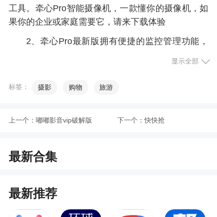
工具。牵心Pro智能摄像机，一款懂你的摄像机，如
果你的企业或家庭需要它，请来下载体验
2、牵心Pro最新版拥有便捷的监控管理功能，
可轻松连接牵心摄像头，并快速串流摄影画面，用
显示全部
户可以更好地进行摄像头远程控制，详细的对场景
进行缩小放大和回看等操作，打造智能安防环境
标签：
摄影
购物
旅游
更新日志
上一个：
嘟嘟影音vip破解版
下一个：
快快抢
修复已知问题。
最新合集
最新推荐