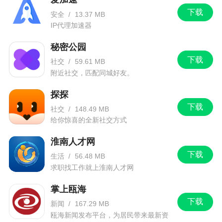
下载
安全
/
13.37 MB
IP代理加速器
秘密公园
下载
社交
/
59.61 MB
附近社交，匹配同城好友。
探探
下载
社交
/
148.49 MB
给你惊喜的全新社交方式
淮南人才网
下载
生活
/
56.48 MB
求职找工作就上淮南人才网
掌上瓯海
下载
新闻
/
167.29 MB
瓯海新闻发布平台，为居民带来最新资