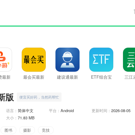
赞最新
最会买最新
建设通最新
ETF组合宝
三江
版
版
版
最新版
新
新版
便宜买好药，当然药帮忙
语言：
简体中文
平台：
Android
更新时间：
2026-08-05
大小：
71.83 MB
图书
摄影
竞技