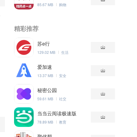
85.67 MB
购物
要
精彩推荐
苏e行
129.02 MB
生活
爱加速
13.37 MB
安全
秘密公园
59.61 MB
社交
当当云阅读极速版
78.89 MB
教育
聚优帮