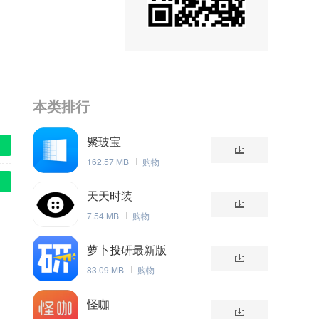
本类排行
聚玻宝
162.57 MB
购物
天天时装
7.54 MB
购物
萝卜投研最新版
83.09 MB
购物
怪咖