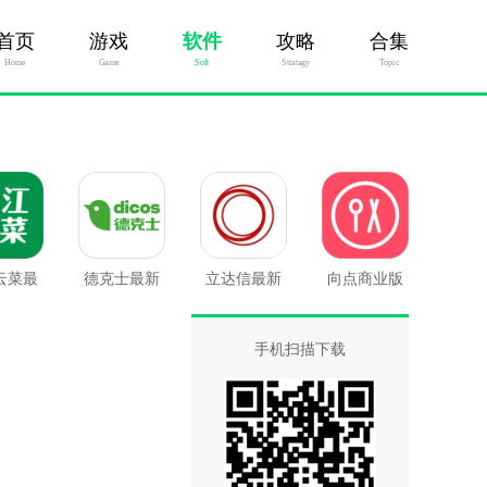
首页
游戏
软件
攻略
合集
Home
Game
Soft
Stratagy
Topic
云菜最
德克士最新
立达信最新
向点商业版
版
版
版
最新版
手机扫描下载