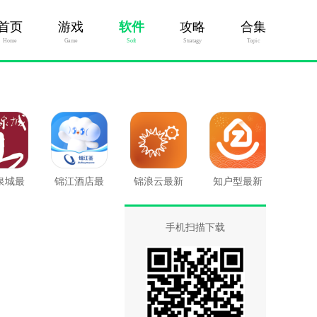
首页
游戏
软件
攻略
合集
Home
Game
Soft
Stratagy
Topic
泉城最
锦江酒店最
锦浪云最新
知户型最新
版
新版
版
版
手机扫描下载