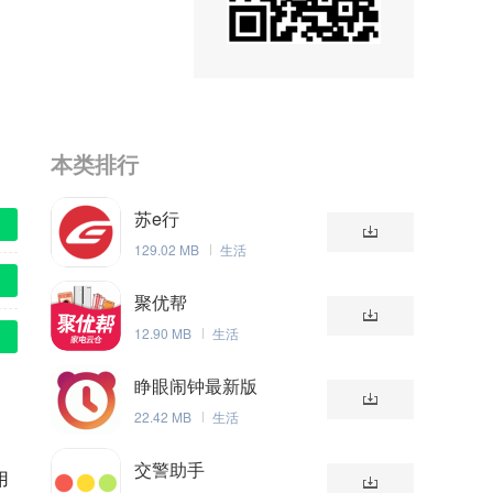
本类排行
苏e行
129.02 MB
生活
聚优帮
12.90 MB
生活
睁眼闹钟最新版
22.42 MB
生活
交警助手
用