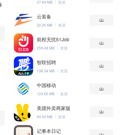
37.94 MB
生活
备
云装备
32.26 MB
生活
前程无忧51Job
259.48 MB
生活
智联招聘
138.34 MB
生活
中国移动
124.55 MB
生活
美团外卖商家版
64.54 MB
生活
记事本日记