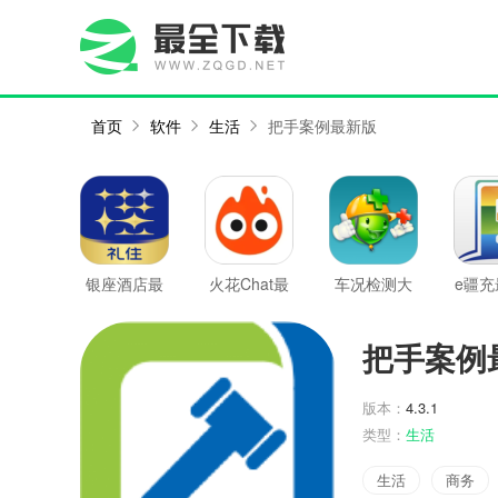
首页
软件
生活
把手案例最新版
银座酒店最
火花Chat最
车况检测大
e疆充
新版
新版
师最新版
把手案例
版本：
4.3.1
类型：
生活
生活
商务