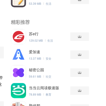
53.39 MB
生活
精彩推荐
苏e行
129.02 MB
生活
爱加速
13.37 MB
安全
秘密公园
59.61 MB
社交
带
这
当当云阅读极速版
78.89 MB
教育
聚优帮