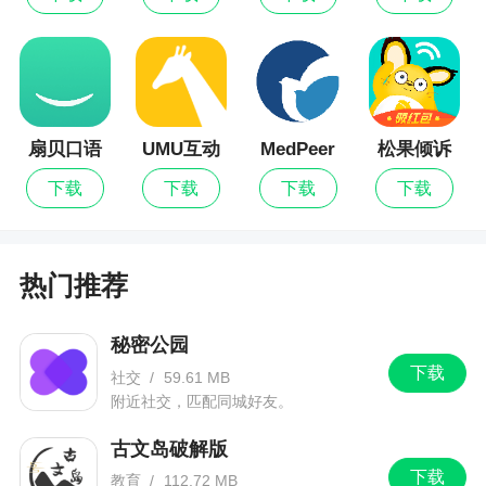
应用平台
养老保险查询功能调整
扇贝口语
UMU互动
MedPeer
松果倾诉
下载
下载
下载
下载
热门推荐
秘密公园
下载
社交
/
59.61 MB
附近社交，匹配同城好友。
古文岛破解版
下载
教育
/
112.72 MB