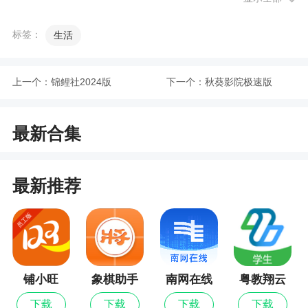
上人社服务，旨在为市民提供更加方便、舒适的社
保办事服务体验，缓解线下营业厅的人力和物力资
标签：
生活
源，同时还能第一时间掌握最新的人社新闻资讯，
为用户的生活带来便利
上一个：
锦鲤社2024版
下一个：
秋葵影院极速版
2、用户可以在手机软件上了解实时公告通知，
政策法规，还有个人档案和就业等等相关服务问
题，功能比较详细，需要的可以来使用
最新合集
3、哈尔滨智慧人社本专为哈尔滨当地的用户去
进行人社办理的手机软件，这里有丰富全面的社保
最新推荐
资讯都可以随时去进行了解，不仅可以让用户体验
到更多优质的服务，还可以直接通过平台去进行办
理进度查看，让每位用户都可以享受到不错的使用
服务，带给用户更多的便捷
铺小旺
象棋助手
南网在线
粤教翔云
更新日志
数字教材
下载
下载
下载
下载