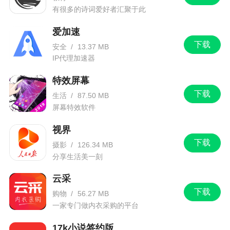
有很多的诗词爱好者汇聚于此
爱加速
下载
安全
/
13.37 MB
IP代理加速器
特效屏幕
下载
生活
/
87.50 MB
屏幕特效软件
视界
下载
摄影
/
126.34 MB
分享生活美一刻
云采
下载
购物
/
56.27 MB
一家专门做内衣采购的平台
17k小说签约版