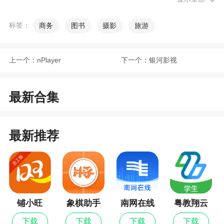
启动场景运行，或对其进行编辑
标签：
商务
图书
摄影
旅游
小编评价
上一个：
nPlayer
下一个：
银河影视
1、智控，专为智能电视墙打造的远程控制工
具。用户通过IP地址登录即可实现大屏开关机、场
景切换以及开窗漫游等功能，优化电视墙设备管理
最新合集
设置，实现多场景轻松控制控制
2、智控，致力为电动车提供智能化解决方案，
最新推荐
通过连接蓝牙控制电动车，提供开车、关电、上
锁、寻车等功能，还能搜索附近服务商
更新日志
铺小旺
象棋助手
南网在线
粤教翔云
1、修复已知问题，提升用户体验
数字教材
下载
下载
下载
下载