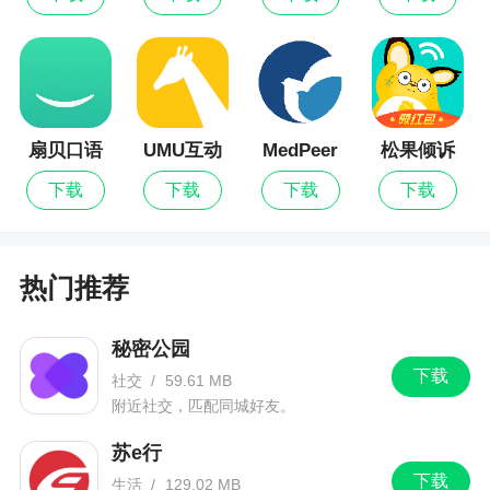
应用平台
扇贝口语
UMU互动
MedPeer
松果倾诉
下载
下载
下载
下载
热门推荐
秘密公园
下载
社交
/
59.61 MB
附近社交，匹配同城好友。
苏e行
下载
生活
/
129.02 MB