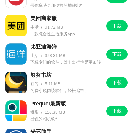
带你享受更加便捷的地铁出行
美团商家版
下载
生活
/
91.72 MB
一款综合性生活服务app
比亚迪海洋
下载
生活
/
326.31 MB
下载专门的软件，驾车出行也是更加轻
松。
努努书坊
下载
新闻
/
5.11 MB
免费小说阅读软件，轻松追书。
Prequel最新版
下载
摄影
/
116.38 MB
出色的相机软件
光环助手