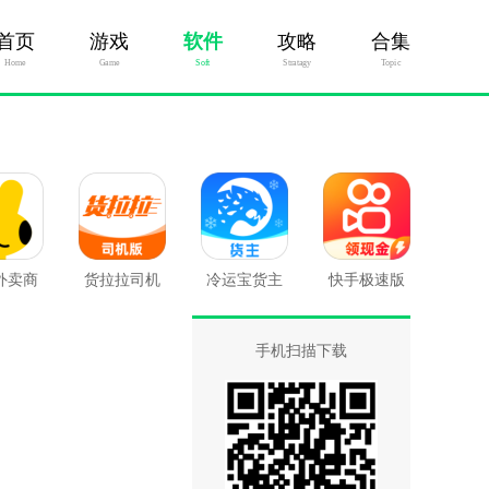
首页
游戏
软件
攻略
合集
Home
Game
Soft
Stratagy
Topic
外卖商
货拉拉司机
冷运宝货主
快手极速版
版
版
版
手机扫描下载