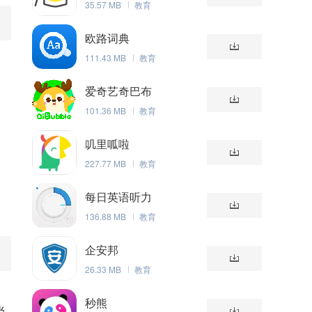
35.57 MB
教育
欧路词典
111.43 MB
教育
爱奇艺奇巴布
101.36 MB
教育
叽里呱啦
227.77 MB
教育
每日英语听力
136.88 MB
教育
企安邦
26.33 MB
教育
用
秒熊
当