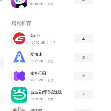
94.49 MB
教育
，
精彩推荐
苏e行
时
129.02 MB
生活
爱加速
13.37 MB
安全
秘密公园
59.61 MB
社交
当当云阅读极速版
78.89 MB
教育
聚优帮