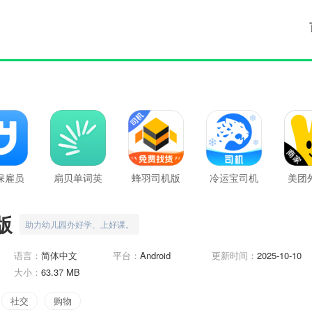
保雇员
扇贝单词英
蜂羽司机版
冷运宝司机
美团
版
语版
版
家
版
助力幼儿园办好学、上好课。
语言：
简体中文
平台：
Android
更新时间：
2025-10-10
大小：
63.37 MB
社交
购物