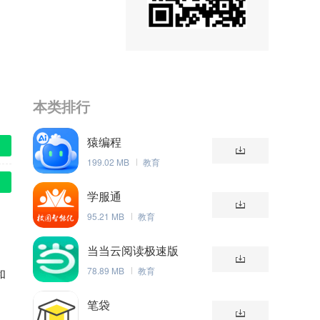
本类排行
猿编程
199.02 MB
教育
学服通
95.21 MB
教育
当当云阅读极速版
78.89 MB
教育
和
笔袋