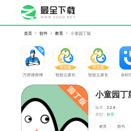
首页
软件
教育
小童园丁版
万师傅师傅
智校云家长
智校云家长
余时
版
版
版最新版
小童园丁
版本：
3.2.8
类型：
教育
教育
图书