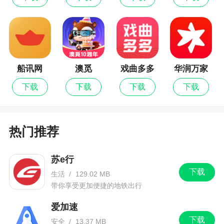
船讯网
澳觅
戏曲多多
华润万家
下载
下载
下载
下载
热门推荐
苏e行
下载
生活
/
129.02 MB
带你享受更加便捷的地铁出行
爱加速
下载
安全
/
13.37 MB