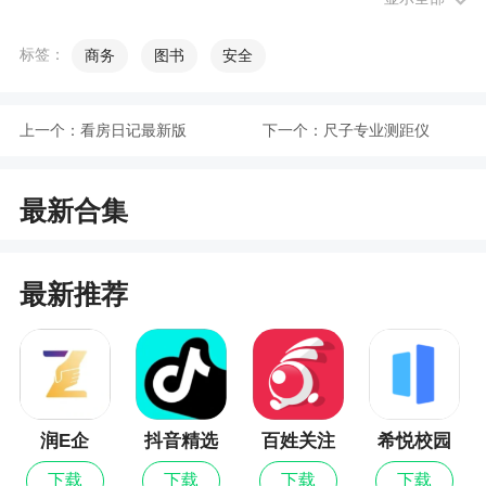
1、里面的数据非常的全面，大多都是以图标形
式展现出来的，还有专门的客服服务，在这里交易
标签：
商务
图书
安全
十分的安全可靠，并且还有许多相关的公告通知，
对金融感兴趣的朋友快来体验吧
上一个：
看房日记最新版
下一个：
尺子专业测距仪
2、国海良时期货交易下载，一款专业强大的期
货投资理财综合管理平台，来国海良时期货交易小
伙伴们可以快速注册开户，更可以移动交易买卖，
最新合集
有需要就来下载
最新推荐
更新日志
因APP的最新安全加固要求，新版本不再对支
持资金账号交易密码的记忆功能，每次重新登录时
都需要重新在安全键盘上手工输入交易密码。
润E企
抖音精选
百姓关注
希悦校园
下载
下载
下载
下载