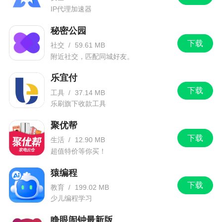
IP代理加速器
秘密公园
下载
社交
/
59.61 MB
附近社交，匹配同城好友。
乐宜付
下载
工具
/
37.14 MB
乐刷旗下收款工具
聚优帮
下载
生活
/
12.90 MB
超值特价等你买！
猿编程
下载
教育
/
199.02 MB
少儿编程学习
睁眼闹钟最新版