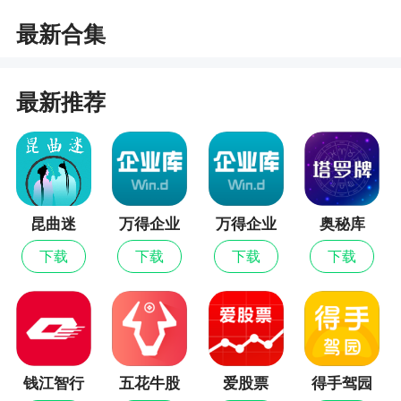
2、女生喜欢看什么小说？霸道总裁、后宫宅
最新合集
斗、仙侠虐恋、校园纯爱、搞笑中二......这些都是大
部分女生喜欢看的小说题材。一纸小说是专为女性
书迷设计的小说阅读平台，所以里面的小说都是根
最新推荐
据女性用户整体的喜好来推荐的，你可以看到超多
好看的小说
更新日志
昆曲迷
万得企业
万得企业
奥秘库
1、添加帖子搜索。
库最新版
库
下载
下载
下载
下载
2、添加私信发送时间显示。
3、阅读页添加隐藏段评功能。
4、帖子和头像可选择动图。
5、广场帖子可取消收藏和点赞。
钱江智行
五花牛股
爱股票
得手驾园