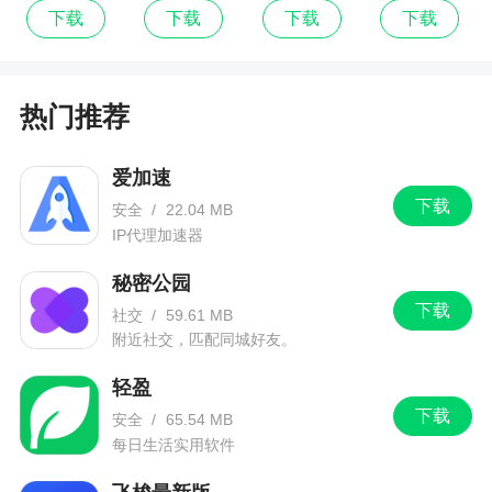
票最新版
6、请大家及时更新
下载
下载
下载
下载
7、有不足之处还请谅解，联系我们的客服qq进
行反馈，我们程序猿小伙伴们会尽快完善的哦！
热门推荐
爱加速
下载
安全
/
22.04 MB
IP代理加速器
秘密公园
下载
社交
/
59.61 MB
附近社交，匹配同城好友。
轻盈
下载
安全
/
65.54 MB
每日生活实用软件