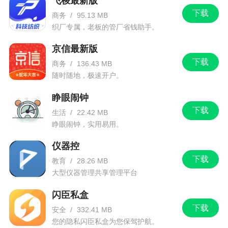
飞梭最新版
下载
商务
/
95.13 MB
织厂专属，老板的管厂省钱助手。
京信最新版
下载
商务
/
136.43 MB
随时随地，极速开户。
睁眼闹钟
下载
生活
/
22.42 MB
睁眼闹钟，实用易用。
仪器控
下载
教育
/
28.26 MB
大型仪器管理共享管理平台
闪臣私盒
下载
安全
/
332.41 MB
您的隐私闪臣私盒为您保驾护航。