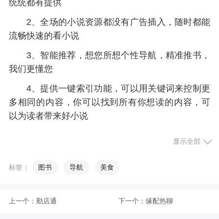
统统都有提供
2、全场的小说资源都没有广告插入，随时都能
流畅快速的看小说
3、智能推荐，想您所想个性导航，精准推书，
我们更懂您
4、提供一键索引功能，可以用关键词来控制更
多相同的内容，你可以找到所有你想读的内容，可
以为读者带来好小说
5、打造几十种小说题材分类，方便读者根据兴
显示全部
趣来选书
标签：
图书
导航
美食
小编评价
上一个：
勤店通
下一个：
缘配热聊
1、精选了热门小说大全给你更好的阅读体验