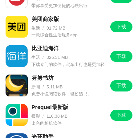
讯及时了解
带你享受更加便捷的地铁出行
美团商家版
小编评价
下载
生活
/
91.72 MB
一款综合性生活服务app
1、英大金点支持手机炒股、购买基金等功能，
比亚迪海洋
有了英大金点，用户足不出户即可办理多项业务
下载
生活
/
326.31 MB
2、英大金点是英大证券精心打造的一站式移动
下载专门的软件，驾车出行也是更加轻
证券服务平台，包含行情、交易及资讯功能，支持
松。
努努书坊
股票交易、融资融券交易、上海期权和股转交易等
下载
功能，，让您投资更轻松
新闻
/
5.11 MB
免费小说阅读软件，轻松追书。
更新日志
Prequel最新版
下载
摄影
/
116.38 MB
优化部分细节，提高体验。
出色的相机软件
光环助手