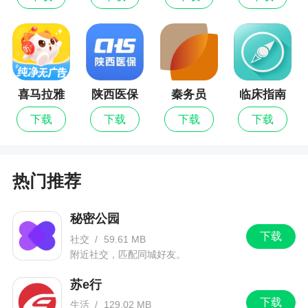
录交易账户如下 ，可能会出现一些提示信息如下，
可根据提示完善资料：
软件特色
喜马拉雅
陕西医保
秦务员
临床指南
1、业务办理：足不出户，线上业务轻松办
儿童
下载
下载
下载
下载
2、英大金点提供理财商城功能，可支持基金、
银行理财的购买，理财更方便
热门推荐
3、英大金点业务办理功能，线上可支持资料修
改、基金开户等操作，无需临柜更方便
秘密公园
4、投资顾问: 签约投资顾问，助您投资顺利
下载
社交
/
59.61 MB
5、各类优质的主题资源可以随时浏览，超多主
附近社交，匹配同城好友。
题实时知晓
苏e行
6、丰富多样的资讯信息可以随时查看，更多资
下载
生活
/
129.02 MB