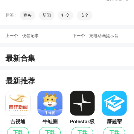
[提示]：信用账户的担保品买入功能只能买入担
标签：
商务
新闻
社交
安全
保品证券，不在担保品证券列表中的证券不允许买
入。
上一个：
便签记事
下一个：
充电动画提示音
8.2、普通卖出（担保品卖出）
软件问题
最新合集
怎么注册登录英大金点？
最新推荐
1.打开英大金点APP，在首页界面，先点击“业
务办理”。
2.进入出现登录页面如下，点注册，输入手机
号，获取验证码，设立密码完成注册。回到登录页
面，输入手机号和刚设的密码，登录。
吉视通
牛蛙圈
Polestar极
磨题帮
星
3.登录交易账户：输入8位客户号和交易密码登
下载
下载
下载
下载